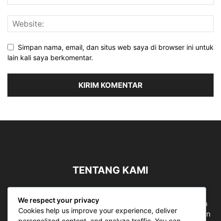
Simpan nama, email, dan situs web saya di browser ini untuk
lain kali saya berkomentar.
TENTANG KAMI
Sergapreborn merupakan sebuah Media Nasional yang
We respect your privacy
bergerak di ruang jurnalistik, sebagai entitas pemberian
Cookies help us improve your experience, deliver
ruang Publik, Media merupakan literasi mutlak diperlukan
personalized content, and analyze traffic. You can