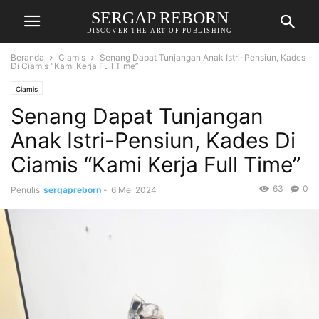
SERGAP REBORN
DISCOVER THE ART OF PUBLISHING
Beranda
Ciamis
Senang Dapat Tunjangan Anak Istri-Pensiun, Kades
Di Ciamis “Kami Kerja Full Time”
Ciamis
Senang Dapat Tunjangan
Anak Istri-Pensiun, Kades Di
Ciamis “Kami Kerja Full Time”
63
0
Penulis
sergapreborn
-
6 Mei 2024