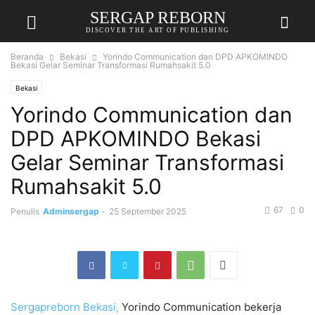
SERGAP REBORN
DISCOVER THE ART OF PUBLISHING
Beranda
Bekasi
Yorindo Communication dan DPD APKOMINDO
Bekasi Gelar Seminar Transformasi Rumahsakit 5.0
Bekasi
Yorindo Communication dan
DPD APKOMINDO Bekasi
Gelar Seminar Transformasi
Rumahsakit 5.0
67
0
Penulis
Adminsergap
-
25 September 2025
Sergapreborn
Bekasi,
Yorindo Communication bekerja