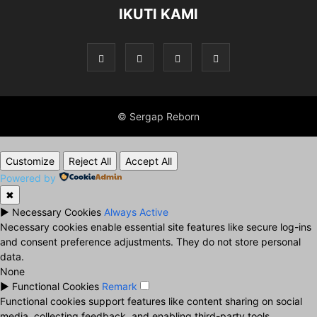
IKUTI KAMI
© Sergap Reborn
Customize
Reject All
Accept All
Powered by
✖
►
Necessary Cookies
Always Active
Necessary cookies enable essential site features like secure log-ins
and consent preference adjustments. They do not store personal
data.
None
►
Functional Cookies
Remark
Functional cookies support features like content sharing on social
media, collecting feedback, and enabling third-party tools.