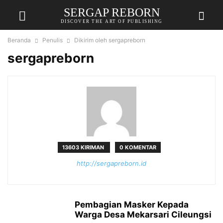
SERGAP REBORN
DISCOVER THE ART OF PUBLISHING
Beranda
Penulis
Dikirim oleh sergapreborn
sergapreborn
13603 KIRIMAN
0 KOMENTAR
http://sergapreborn.id
Pembagian Masker Kepada
Warga Desa Mekarsari Cileungsi