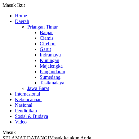
Masuk
Ikut
Home
Daerah
Priangan Timur
Banjar
Ciamis
Cirebon
Garut
Indramayu
Kuningan
Majalengka
Pangandaran
Sumedang
Tasikmalaya
Jawa Barat
Internasional
Kebencanaan
Nasional
Pendidikan
Sosial & Budaya
Video
Masuk
SELAMAT DATANG!
Masuk ke akun Anda