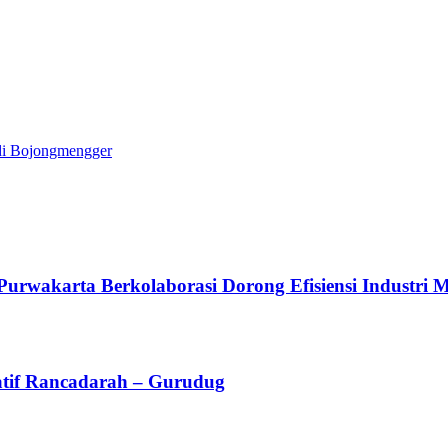
 di Bojongmengger
arta Berkolaborasi Dorong Efisiensi Industri Mel
atif Rancadarah – Gurudug