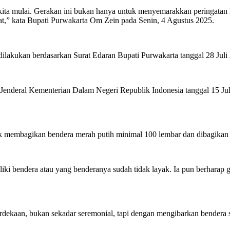
kita mulai. Gerakan ini bukan hanya untuk menyemarakkan peringata
kat,” kata Bupati Purwakarta Om Zein pada Senin, 4 Agustus 2025.
ilakukan berdasarkan Surat Edaran Bupati Purwakarta tanggal 28 Jul
ris Jenderal Kementerian Dalam Negeri Republik Indonesia tanggal 15 
tuk membagikan bendera merah putih minimal 100 lembar dan dibagika
ki bendera atau yang benderanya sudah tidak layak. Ia pun berhara
ekaan, bukan sekadar seremonial, tapi dengan mengibarkan bendera sec