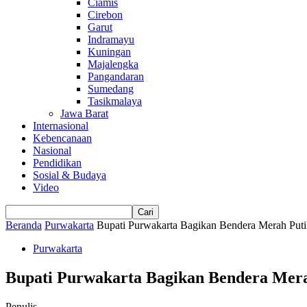
Ciamis
Cirebon
Garut
Indramayu
Kuningan
Majalengka
Pangandaran
Sumedang
Tasikmalaya
Jawa Barat
Internasional
Kebencanaan
Nasional
Pendidikan
Sosial & Budaya
Video
Beranda
Purwakarta
Bupati Purwakarta Bagikan Bendera Merah Put
Purwakarta
Bupati Purwakarta Bagikan Bendera Mera
Penulis