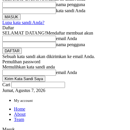
nama pengguna
kata sandi Anda
Lupa kata sandi Anda?
Daftar
SELAMAT DATANG!
Mendaftar membuat akun
email Anda
nama pengguna
Sebuah kata sandi akan dikirimkan ke email Anda.
Pemulihan password
Memulihkan kata sandi anda
email Anda
Cari
Jumat, Agustus 7, 2026
My account
Home
About
Team
Masuk