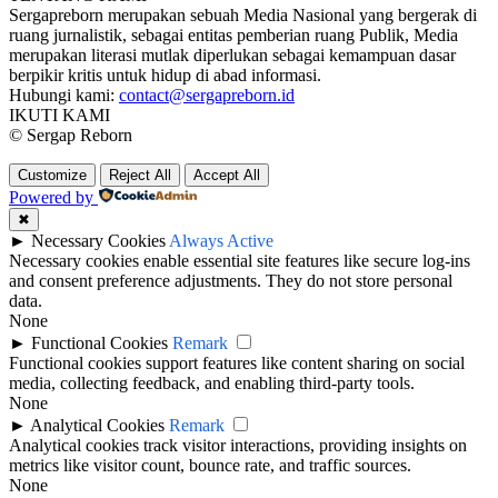
Sergapreborn merupakan sebuah Media Nasional yang bergerak di
ruang jurnalistik, sebagai entitas pemberian ruang Publik, Media
merupakan literasi mutlak diperlukan sebagai kemampuan dasar
berpikir kritis untuk hidup di abad informasi.
Hubungi kami:
contact@sergapreborn.id
IKUTI KAMI
© Sergap Reborn
Customize
Reject All
Accept All
Powered by
✖
►
Necessary Cookies
Always Active
Necessary cookies enable essential site features like secure log-ins
and consent preference adjustments. They do not store personal
data.
None
►
Functional Cookies
Remark
Functional cookies support features like content sharing on social
media, collecting feedback, and enabling third-party tools.
None
►
Analytical Cookies
Remark
Analytical cookies track visitor interactions, providing insights on
metrics like visitor count, bounce rate, and traffic sources.
None