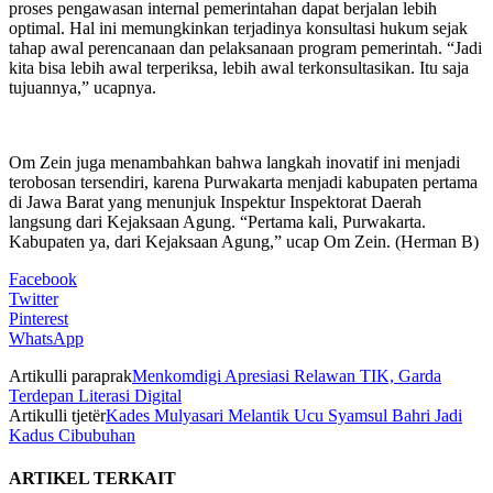
proses pengawasan internal pemerintahan dapat berjalan lebih
optimal. Hal ini memungkinkan terjadinya konsultasi hukum sejak
tahap awal perencanaan dan pelaksanaan program pemerintah. “Jadi
kita bisa lebih awal terperiksa, lebih awal terkonsultasikan. Itu saja
tujuannya,” ucapnya.
Om Zein juga menambahkan bahwa langkah inovatif ini menjadi
terobosan tersendiri, karena Purwakarta menjadi kabupaten pertama
di Jawa Barat yang menunjuk Inspektur Inspektorat Daerah
langsung dari Kejaksaan Agung. “Pertama kali, Purwakarta.
Kabupaten ya, dari Kejaksaan Agung,” ucap Om Zein. (Herman B)
Facebook
Twitter
Pinterest
WhatsApp
Artikulli paraprak
Menkomdigi Apresiasi Relawan TIK, Garda
Terdepan Literasi Digital
Artikulli tjetër
Kades Mulyasari Melantik Ucu Syamsul Bahri Jadi
Kadus Cibubuhan
ARTIKEL TERKAIT