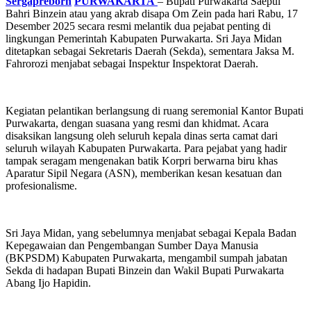
Sergapreborn
PURWAKARTA
– Bupati Purwakarta Saepul
Bahri Binzein atau yang akrab disapa Om Zein pada hari Rabu, 17
Desember 2025 secara resmi melantik dua pejabat penting di
lingkungan Pemerintah Kabupaten Purwakarta. Sri Jaya Midan
ditetapkan sebagai Sekretaris Daerah (Sekda), sementara Jaksa M.
Fahrorozi menjabat sebagai Inspektur Inspektorat Daerah.
Kegiatan pelantikan berlangsung di ruang seremonial Kantor Bupati
Purwakarta, dengan suasana yang resmi dan khidmat. Acara
disaksikan langsung oleh seluruh kepala dinas serta camat dari
seluruh wilayah Kabupaten Purwakarta. Para pejabat yang hadir
tampak seragam mengenakan batik Korpri berwarna biru khas
Aparatur Sipil Negara (ASN), memberikan kesan kesatuan dan
profesionalisme.
Sri Jaya Midan, yang sebelumnya menjabat sebagai Kepala Badan
Kepegawaian dan Pengembangan Sumber Daya Manusia
(BKPSDM) Kabupaten Purwakarta, mengambil sumpah jabatan
Sekda di hadapan Bupati Binzein dan Wakil Bupati Purwakarta
Abang Ijo Hapidin.