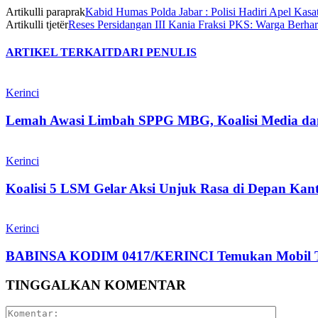
Artikulli paraprak
Kabid Humas Polda Jabar : Polisi Hadiri Apel Ka
Artikulli tjetër
Reses Persidangan III Kania Fraksi PKS: Warga Berh
ARTIKEL TERKAIT
DARI PENULIS
Kerinci
Lemah Awasi Limbah SPPG MBG, Koalisi Media d
Kerinci
Koalisi 5 LSM Gelar Aksi Unjuk Rasa di Depan Kant
Kerinci
BABINSA KODIM 0417/KERINCI Temukan Mobil Tang
TINGGALKAN KOMENTAR