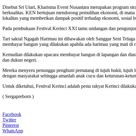
Disebut Sri Utari, Kharisma Event Nusantara merupakan program strat
berkualitas. KEN bertujuan mendorong pemulihan ekonomi, di mana
lokalitas yang memberikan dampak positif terhadap ekonomi, sosial 
Pada pembukaan Festival Kerinci XXI tamu undangan dan pengunjung
Tari sakral Ngagah Harimau ini dibawakan oleh Sanggar Seni Telag
membayar bangun yang dilakukan apabila ada harimau yang mati di r
Kemudian dilakukan upacara membayar bangun di lapangan dan diarak 
dan dukun negeri.
Mereka menyeru penunggu penghuni pematang di tujuh bukit, tujuh lu
dengan masyarakat sehingga amanlah anak cucu dan keturunan-ketur
Untuk diketahui, Festival Kerinci adalah pesta rakyat Kerinci dilaku
( Sergapreborn )
Facebook
Twitter
Pinterest
WhatsApp