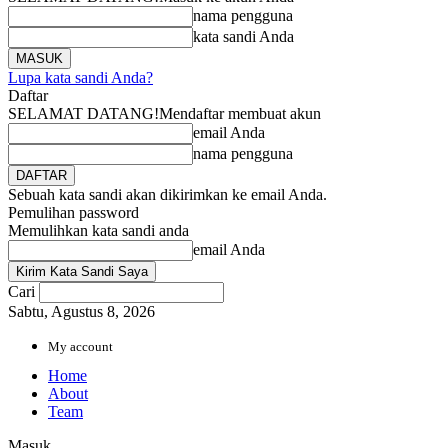
nama pengguna
kata sandi Anda
Lupa kata sandi Anda?
Daftar
SELAMAT DATANG!
Mendaftar membuat akun
email Anda
nama pengguna
Sebuah kata sandi akan dikirimkan ke email Anda.
Pemulihan password
Memulihkan kata sandi anda
email Anda
Cari
Sabtu, Agustus 8, 2026
My account
Home
About
Team
Masuk