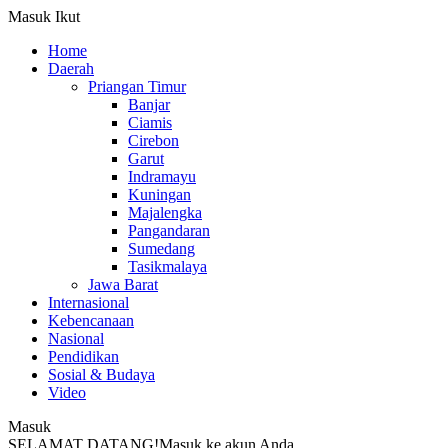
Masuk
Ikut
Home
Daerah
Priangan Timur
Banjar
Ciamis
Cirebon
Garut
Indramayu
Kuningan
Majalengka
Pangandaran
Sumedang
Tasikmalaya
Jawa Barat
Internasional
Kebencanaan
Nasional
Pendidikan
Sosial & Budaya
Video
Masuk
SELAMAT DATANG!
Masuk ke akun Anda