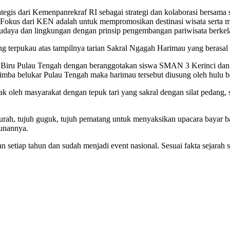
egis dari Kemenpanrekraf RI sebagai strategi dan kolaborasi bersama s
 Fokus dari KEN adalah untuk mempromosikan destinasi wisata serta
budaya dan lingkungan dengan prinsip pengembangan pariwisata berkel
 terpukau atas tampilnya tarian Sakral Ngagah Harimau yang berasal
a Biru Pulau Tengah dengan beranggotakan siswa SMAN 3 Kerinci dan M
imba belukar Pulau Tengah maka harimau tersebut diusung oleh hulu b
oleh masyarakat dengan tepuk tari yang sakral dengan silat pedang, s
rah, tujuh guguk, tujuh pematang untuk menyaksikan upacara bayar bang
unannya.
kan setiap tahun dan sudah menjadi event nasional. Sesuai fakta sejara