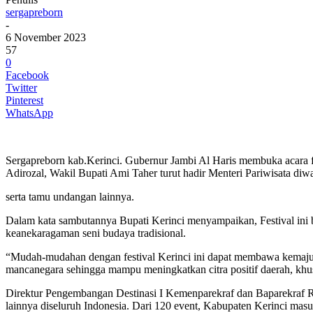
sergapreborn
-
6 November 2023
57
0
Facebook
Twitter
Pinterest
WhatsApp
Sergapreborn kab.Kerinci. Gubernur Jambi Al Haris membuka acara f
Adirozal, Wakil Bupati Ami Taher turut hadir Menteri Pariwisata di
serta tamu undangan lainnya.
Dalam kata sambutannya Bupati Kerinci menyampaikan, Festival ini 
keanekaragaman seni budaya tradisional.
“Mudah-mudahan dengan festival Kerinci ini dapat membawa kemajua
mancanegara sehingga mampu meningkatkan citra positif daerah, khusu
Direktur Pengembangan Destinasi I Kemenparekraf dan Baparekraf RI
lainnya diseluruh Indonesia. Dari 120 event, Kabupaten Kerinci ma