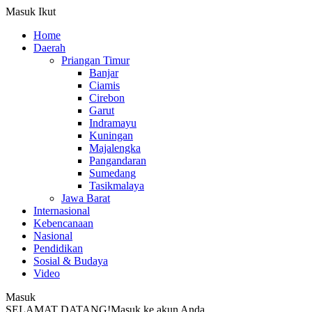
Masuk
Ikut
Home
Daerah
Priangan Timur
Banjar
Ciamis
Cirebon
Garut
Indramayu
Kuningan
Majalengka
Pangandaran
Sumedang
Tasikmalaya
Jawa Barat
Internasional
Kebencanaan
Nasional
Pendidikan
Sosial & Budaya
Video
Masuk
SELAMAT DATANG!
Masuk ke akun Anda