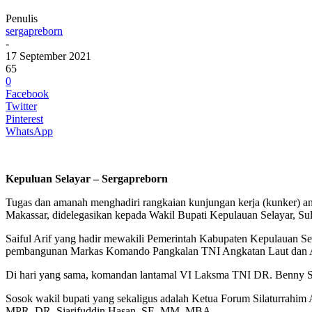
Penulis
sergapreborn
-
17 September 2021
65
0
Facebook
Twitter
Pinterest
WhatsApp
Kepuluan Selayar – Sergapreborn
Tugas dan amanah menghadiri rangkaian kunjungan kerja (kunker) a
Makassar, didelegasikan kepada Wakil Bupati Kepulauan Selayar, Suls
Saiful Arif yang hadir mewakili Pemerintah Kabupaten Kepulauan Sel
pembangunan Markas Komando Pangkalan TNI Angkatan Laut dan Al
Di hari yang sama, komandan lantamal VI Laksma TNI DR. Benny Su
Sosok wakil bupati yang sekaligus adalah Ketua Forum Silaturrahim
MPR, DR. Sjarifuddin Hasan, SE, MM, MBA.