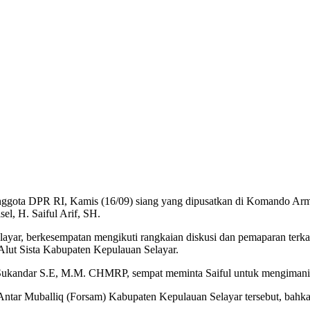
nggota DPR RI, Kamis (16/09) siang yang dipusatkan di Komando Arm
el, H. Saiful Arif, SH.
ayar, berkesempatan mengikuti rangkaian diskusi dan pemaparan terka
ut Sista Kabupaten Kepulauan Selayar.
kandar S.E, M.M. CHMRP, sempat meminta Saiful untuk mengimani sh
 Antar Muballiq (Forsam) Kabupaten Kepulauan Selayar tersebut, bahk