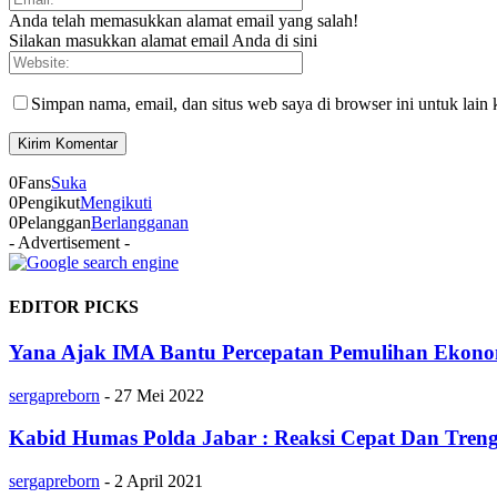
Anda telah memasukkan alamat email yang salah!
Silakan masukkan alamat email Anda di sini
Simpan nama, email, dan situs web saya di browser ini untuk lain 
0
Fans
Suka
0
Pengikut
Mengikuti
0
Pelanggan
Berlangganan
- Advertisement -
EDITOR PICKS
Yana Ajak IMA Bantu Percepatan Pemulihan Ekono
sergapreborn
-
27 Mei 2022
Kabid Humas Polda Jabar : Reaksi Cepat Dan Trenggi
sergapreborn
-
2 April 2021