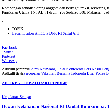
Rombongan sembilan orang anggota dari berbagai fraksi, sekretaris, t
Pangkalan Utama TNI-AL VI di Jln. Yos Sudarso 308, Makassar, pada 
.
TOPIK
Hadiri Kunker Anggota DPR RI Saiful Arif
Facebook
Twitter
Pinterest
WhatsApp
Artikulli paraprak
Polres Karawang Gelar Konferensi Pers Kasus Pen
Artikulli tjetër
Percepatan Vaksinasi Bersama Indonesia Bisa, Polres
ARTIKEL TERKAIT
DARI PENULIS
Kepulauan Selayar
Dewan Ketahanan Nasional RI Daulat Bulukumba