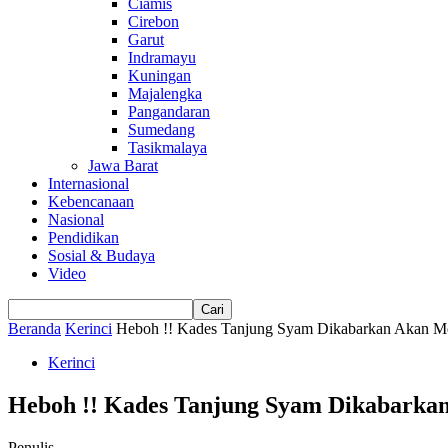
Ciamis
Cirebon
Garut
Indramayu
Kuningan
Majalengka
Pangandaran
Sumedang
Tasikmalaya
Jawa Barat
Internasional
Kebencanaan
Nasional
Pendidikan
Sosial & Budaya
Video
Beranda
Kerinci
Heboh !! Kades Tanjung Syam Dikabarkan Akan Men
Kerinci
Heboh !! Kades Tanjung Syam Dikabarkan
Penulis