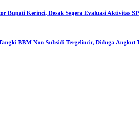
or Bupati Kerinci, Desak Segera Evaluasi Aktivitas
ki BBM Non Subsidi Tergelincir, Diduga Angkut