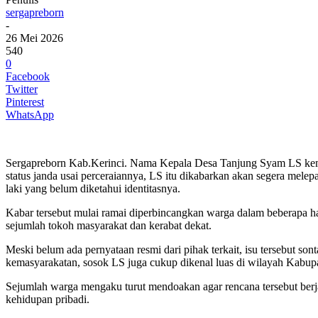
sergapreborn
-
26 Mei 2026
540
0
Facebook
Twitter
Pinterest
WhatsApp
Sergapreborn Kab.Kerinci. Nama Kepala Desa Tanjung Syam LS kemba
status janda usai perceraiannya, LS itu dikabarkan akan segera melep
laki yang belum diketahui identitasnya.
Kabar tersebut mulai ramai diperbincangkan warga dalam beberapa har
sejumlah tokoh masyarakat dan kerabat dekat.
Meski belum ada pernyataan resmi dari pihak terkait, isu tersebut so
kemasyarakatan, sosok LS juga cukup dikenal luas di wilayah Kabupa
Sejumlah warga mengaku turut mendoakan agar rencana tersebut berj
kehidupan pribadi.