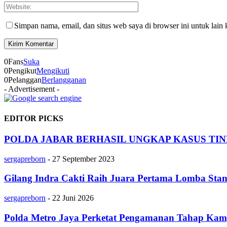
Simpan nama, email, dan situs web saya di browser ini untuk lain 
0
Fans
Suka
0
Pengikut
Mengikuti
0
Pelanggan
Berlangganan
- Advertisement -
EDITOR PICKS
POLDA JABAR BERHASIL UNGKAP KASUS TI
sergapreborn
-
27 September 2023
Gilang Indra Cakti Raih Juara Pertama Lomba Sta
sergapreborn
-
22 Juni 2026
Polda Metro Jaya Perketat Pengamanan Tahap Kam