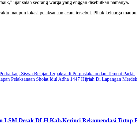
rbaik,” ujar salah seorang warga yang enggan disebutkan namanya.
t waktu maupun lokasi pelaksanaan acara tersebut. Pihak keluarga maup
rbaikan, Siswa Belajar Terpaksa di Perpustakaan dan Tempat Parkir
pan Pelaksanaan Sholat Idul Adha 1447 Hijriah Di Lapangan Merde
an LSM Desak DLH Kab.Kerinci Rekomendasi Tutup