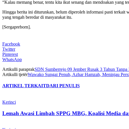
“Kalau memang benar, tentu kita ikut senang dan mendoakan yang te
Hingga berita ini diturunkan, belum diperoleh informasi pasti terkai
yang tengah beredar di masyarakat itu.
[Sergapreborn].
Facebook
Twitter
Pinterest
WhatsApp
Artikulli paraprak
SDN Sumberrejo 09 Jember Rusak 3 Tahun Tanpa Pe
Artikulli tjetër
Wawako Sungai Penuh, Azhar Hamzah, Meninjau Persia
ARTIKEL TERKAIT
DARI PENULIS
Kerinci
Lemah Awasi Limbah SPPG MBG, Koalisi Media d