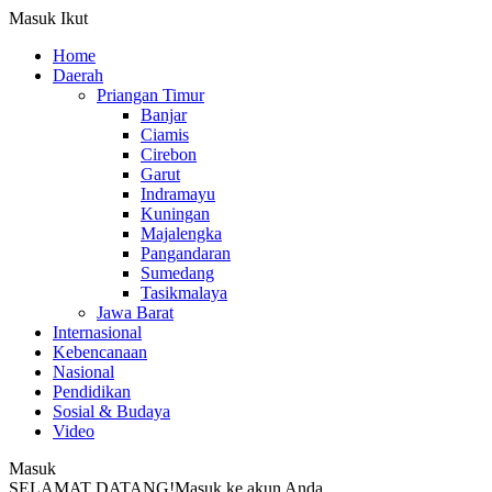
Masuk
Ikut
Home
Daerah
Priangan Timur
Banjar
Ciamis
Cirebon
Garut
Indramayu
Kuningan
Majalengka
Pangandaran
Sumedang
Tasikmalaya
Jawa Barat
Internasional
Kebencanaan
Nasional
Pendidikan
Sosial & Budaya
Video
Masuk
SELAMAT DATANG!
Masuk ke akun Anda