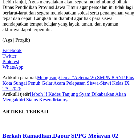
Lebih lanjut, Agus menyatakan akan segera menghubungi pihak
Dinas Pendidikan Provinsi Jawa Timur agar persoalan ini tidak lagi
berlarut-larut dan segera mendapatkan solusi serta penanganan yang
tepat dan cepat. Langkah ini diambil agar hak para siswa
mendapatkan tempat belajar yang layak, aman, dan nyaman
akhirnya dapat terpenuhi.
(Ags | Progib)
Facebook
Twitter
Pinterest
WhatsApp
Artikulli paraprak
Mengusung tema “Aeterna’26 SMPN 8 SNP Plus
Kota Sungai Penuh Gelar Acara Pelepasan Siswa-Siswi Kelas IX
TA. 2026
Artikulli tjetër
Heboh !! Kades Tanjung Syam Dikabarkan Akan
Mengakhiri Status Kesendiriannya
ARTIKEL TERKAIT
Berkah Ramadhan,Dapur SPPG Mejayan 02