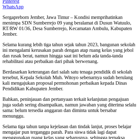
Pinterest
WhatsApp
Sergapreborn Jember, Jawa Timur – Kondisi memprihatinkan
menimpa SDN Sumberrejo 09 yang beralamat di Dusun Watuulo,
RT/RW 01/36, Desa Sumberrejo, Kecamatan Ambulu, Kabupaten
Jember.
Selama kurang lebih tiga tahun sejak tahun 2023, bangunan sekolah
ini mengalami kerusakan parah dengan atap ruang kelas yang jebol
dan rusak berat, namun hingga saat ini belum ada tanda-tanda
rehabilitasi atau perbaikan dari pihak berwenang.
Berdasarkan keterangan dari salah satu tenaga pendidik di sekolah
tersebut, Kepala Sekolah Muh. Witoyo sebenarnya sudah berulang
kali mengajukan proposal permohonan perbaikan kepada Dinas
Pendidikan Kabupaten Jember.
Bahkan, peninjauan dan pertanyaan terkait kelanjutan pengajuan
juga sudah sering disampaikan, namun jawaban yang diterima selalu
sama: belum tersedia anggaran dan diminta untuk bersabar
menunggu.
Selama tiga tahun tanpa kejelasan dan tindak lanjut, proses belajar
mengajar pun terganggu parah. Para siswa tidak lagi dapat
menggunakan ruang kelas yang seharusnya, sehingga terpaksa