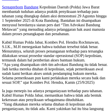
Sergapreborn
Bandung
Kepolisian Daerah (Polda) Jawa Barat
membantah tuduhan adanya praktik penyiksaan terhadap para
tahanan yang ditangkap dalam aksi demonstrasi 29 Agustus hingga
1 September 2025 di Kota Bandung. Bantahan ini disampaikan
menyusul beredarnya siaran pers dari “Tim Advokasi Bandung
Melawan” yang menuding adanya pelanggaran hak asasi manusia
dalam proses penangkapan dan penahanan.
Kabid Humas Polda Jabar, Kombes Pol. Hendra Rochmawan,
S.I.K., M.H menegaskan bahwa tuduhan tersebut tidak benar.
Menurutnya, seluruh proses penanganan terhadap para tersangka
dilakukan sesuai prosedur standar operasional (SOP) kepolisian,
termasuk dalam hal pemberian akses bantuan hukum.
“Apa yang disampaikan oleh tim advokasi Bandung itu tidak benar.
Jadi ketika mereka ditahan di kepolisian, sejak pemeriksaan awal
sudah kami berikan akses untuk pendamping hukum mereka.
Selama pemeriksaan pun kami perlakukan mereka secara baik dan
sesuai SOP,” ujar Kombes Pol. Hendra, Kamis (25/9/2025)
Ia juga menepis isu adanya penganiayaan terhadap para tahanan.
Kabid Humas Polda Jabar, memastikan bahwa tidak ada bentuk
kekerasan atau penyiksaan sebagaimana dituduhkan.
“Yang dikatakan mereka selama ditahan di kepolisian ada
penganiayaan, itu tidak ada. Kami yakinkan hal itu bisa langsung