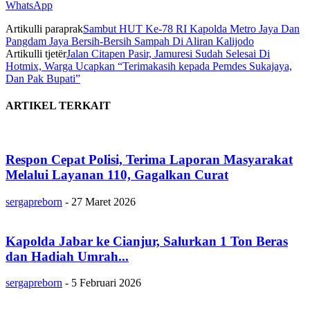
WhatsApp
Artikulli paraprak
Sambut HUT Ke-78 RI Kapolda Metro Jaya Dan
Pangdam Jaya Bersih-Bersih Sampah Di Aliran Kalijodo
Artikulli tjetër
Jalan Citapen Pasir, Jamuresi Sudah Selesai Di
Hotmix, Warga Ucapkan “Terimakasih kepada Pemdes Sukajaya,
Dan Pak Bupati”
ARTIKEL TERKAIT
Respon Cepat Polisi, Terima Laporan Masyarakat
Melalui Layanan 110, Gagalkan Curat
sergapreborn
-
27 Maret 2026
Kapolda Jabar ke Cianjur, Salurkan 1 Ton Beras
dan Hadiah Umrah...
sergapreborn
-
5 Februari 2026