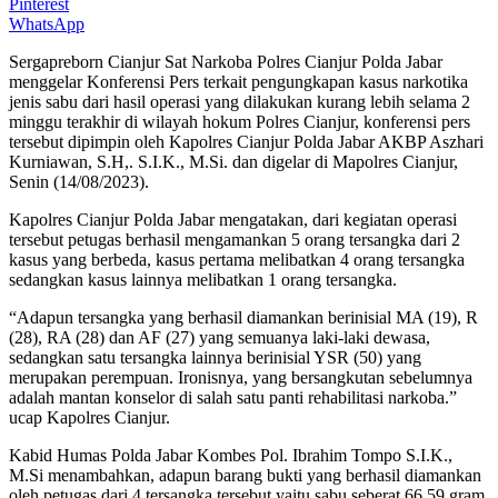
Pinterest
WhatsApp
Sergapreborn Cianjur Sat Narkoba Polres Cianjur Polda Jabar
menggelar Konferensi Pers terkait pengungkapan kasus narkotika
jenis sabu dari hasil operasi yang dilakukan kurang lebih selama 2
minggu terakhir di wilayah hokum Polres Cianjur, konferensi pers
tersebut dipimpin oleh Kapolres Cianjur Polda Jabar AKBP Aszhari
Kurniawan, S.H,. S.I.K., M.Si. dan digelar di Mapolres Cianjur,
Senin (14/08/2023).
Kapolres Cianjur Polda Jabar mengatakan, dari kegiatan operasi
tersebut petugas berhasil mengamankan 5 orang tersangka dari 2
kasus yang berbeda, kasus pertama melibatkan 4 orang tersangka
sedangkan kasus lainnya melibatkan 1 orang tersangka.
“Adapun tersangka yang berhasil diamankan berinisial MA (19), R
(28), RA (28) dan AF (27) yang semuanya laki-laki dewasa,
sedangkan satu tersangka lainnya berinisial YSR (50) yang
merupakan perempuan. Ironisnya, yang bersangkutan sebelumnya
adalah mantan konselor di salah satu panti rehabilitasi narkoba.”
ucap Kapolres Cianjur.
Kabid Humas Polda Jabar Kombes Pol. Ibrahim Tompo S.I.K.,
M.Si menambahkan, adapun barang bukti yang berhasil diamankan
oleh petugas dari 4 tersangka tersebut yaitu sabu seberat 66,59 gram,