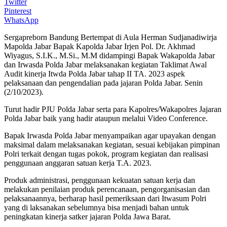
Twitter
Pinterest
WhatsApp
Sergapreborn Bandung Bertempat di Aula Herman Sudjanadiwirja
Mapolda Jabar Bapak Kapolda Jabar Irjen Pol. Dr. Akhmad
Wiyagus, S.I.K., M.Si., M.M didampingi Bapak Wakapolda Jabar
dan Irwasda Polda Jabar melaksanakan kegiatan Taklimat Awal
Audit kinerja Itwda Polda Jabar tahap II TA. 2023 aspek
pelaksanaan dan pengendalian pada jajaran Polda Jabar. Senin
(2/10/2023).
Turut hadir PJU Polda Jabar serta para Kapolres/Wakapolres Jajaran
Polda Jabar baik yang hadir ataupun melalui Video Conference.
Bapak Irwasda Polda Jabar menyampaikan agar upayakan dengan
maksimal dalam melaksanakan kegiatan, sesuai kebijakan pimpinan
Polri terkait dengan tugas pokok, program kegiatan dan realisasi
penggunaan anggaran satuan kerja T.A. 2023.
Produk administrasi, penggunaan kekuatan satuan kerja dan
melakukan penilaian produk perencanaan, pengorganisasian dan
pelaksanaannya, berharap hasil pemeriksaan dari Itwasum Polri
yang di laksanakan sebelumnya bisa menjadi bahan untuk
peningkatan kinerja satker jajaran Polda Jawa Barat.