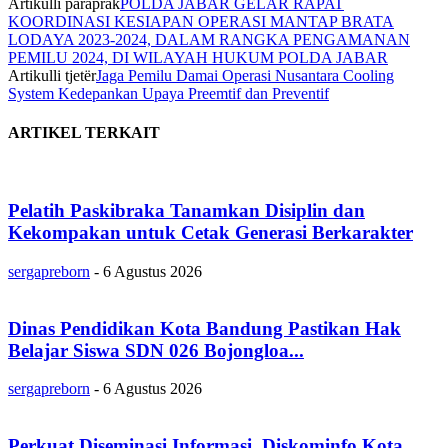
Artikulli paraprak
POLDA JABAR GELAR RAPAT
KOORDINASI KESIAPAN OPERASI MANTAP BRATA
LODAYA 2023-2024, DALAM RANGKA PENGAMANAN
PEMILU 2024, DI WILAYAH HUKUM POLDA JABAR
Artikulli tjetër
Jaga Pemilu Damai Operasi Nusantara Cooling
System Kedepankan Upaya Preemtif dan Preventif
ARTIKEL TERKAIT
Pelatih Paskibraka Tanamkan Disiplin dan
Kekompakan untuk Cetak Generasi Berkarakter
sergapreborn
-
6 Agustus 2026
Dinas Pendidikan Kota Bandung Pastikan Hak
Belajar Siswa SDN 026 Bojongloa...
sergapreborn
-
6 Agustus 2026
Perkuat Diseminasi Informasi, Diskominfo Kota