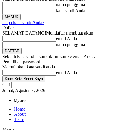
nama pengguna
kata sandi Anda
Lupa kata sandi Anda?
Daftar
SELAMAT DATANG!
Mendaftar membuat akun
email Anda
nama pengguna
Sebuah kata sandi akan dikirimkan ke email Anda.
Pemulihan password
Memulihkan kata sandi anda
email Anda
Cari
Jumat, Agustus 7, 2026
My account
Home
About
Team
Masuk