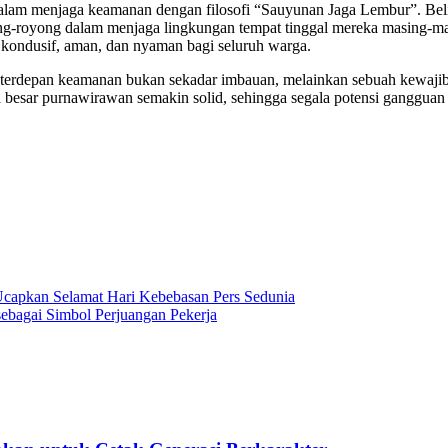
l dalam menjaga keamanan dengan filosofi “Sauyunan Jaga Lembur”. B
ng-royong dalam menjaga lingkungan tempat tinggal mereka masing-mas
p kondusif, aman, dan nyaman bagi seluruh warga.
a terdepan keamanan bukan sekadar imbauan, melainkan sebuah kewaji
rga besar purnawirawan semakin solid, sehingga segala potensi gangguan
Ucapkan Selamat Hari Kebebasan Pers Sedunia
sebagai Simbol Perjuangan Pekerja