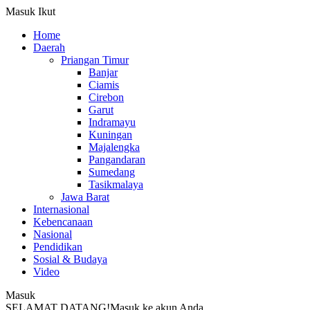
Masuk
Ikut
Home
Daerah
Priangan Timur
Banjar
Ciamis
Cirebon
Garut
Indramayu
Kuningan
Majalengka
Pangandaran
Sumedang
Tasikmalaya
Jawa Barat
Internasional
Kebencanaan
Nasional
Pendidikan
Sosial & Budaya
Video
Masuk
SELAMAT DATANG!
Masuk ke akun Anda