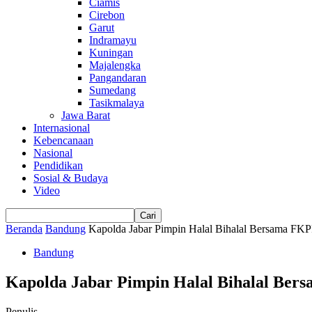
Ciamis
Cirebon
Garut
Indramayu
Kuningan
Majalengka
Pangandaran
Sumedang
Tasikmalaya
Jawa Barat
Internasional
Kebencanaan
Nasional
Pendidikan
Sosial & Budaya
Video
Beranda
Bandung
Kapolda Jabar Pimpin Halal Bihalal Bersama FKPP
Bandung
Kapolda Jabar Pimpin Halal Bihalal Ber
Penulis