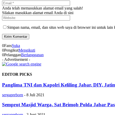
Anda telah memasukkan alamat email yang salah!
Silakan masukkan alamat email Anda di sini
Simpan nama, email, dan situs web saya di browser ini untuk lain 
0
Fans
Suka
0
Pengikut
Mengikuti
0
Pelanggan
Berlangganan
- Advertisement -
EDITOR PICKS
Panglima TNI dan Kapolri Keliling Jabar, DIY, Jatim
sergapreborn
-
8 Juli 2021
Semprot Masjid Warga, Sat Brimob Polda Jabar Pa
sergapreborn
-
2 Juni 2021