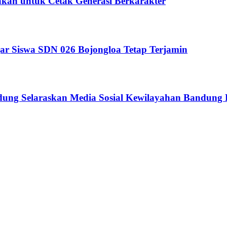
kan untuk Cetak Generasi Berkarakter
ar Siswa SDN 026 Bojongloa Tetap Terjamin
ndung Selaraskan Media Sosial Kewilayahan Bandung