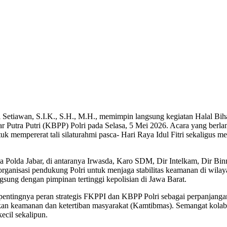
etiawan, S.I.K., S.H., M.H., memimpin langsung kegiatan Halal Biha
 Putra Putri (KBPP) Polri pada Selasa, 5 Mei 2026. Acara yang berlang
k mempererat tali silaturahmi pasca- Hari Raya Idul Fitri sekaligus m
 Polda Jabar, di antaranya Irwasda, Karo SDM, Dir Intelkam, Dir Binm
ganisasi pendukung Polri untuk menjaga stabilitas keamanan di wila
gsung dengan pimpinan tertinggi kepolisian di Jawa Barat.
 pentingnya peran strategis FKPPI dan KBPP Polri sebagai perpanjang
akan keamanan dan ketertiban masyarakat (Kamtibmas). Semangat kolabo
ecil sekalipun.