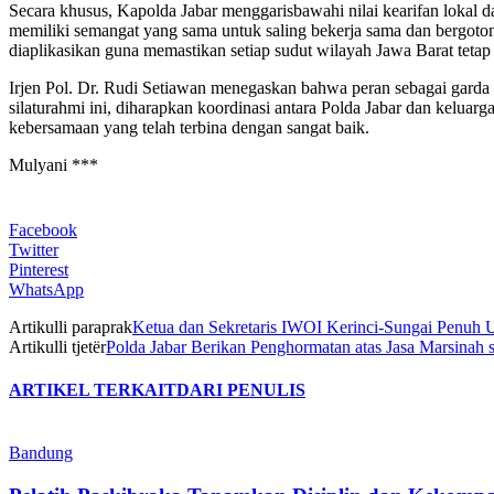
Secara khusus, Kapolda Jabar menggarisbawahi nilai kearifan loka
memiliki semangat yang sama untuk saling bekerja sama dan bergoto
diaplikasikan guna memastikan setiap sudut wilayah Jawa Barat teta
Irjen Pol. Dr. Rudi Setiawan menegaskan bahwa peran sebagai gard
silaturahmi ini, diharapkan koordinasi antara Polda Jabar dan kelua
kebersamaan yang telah terbina dengan sangat baik.
Mulyani ***
Facebook
Twitter
Pinterest
WhatsApp
Artikulli paraprak
Ketua dan Sekretaris IWOI Kerinci-Sungai Penuh 
Artikulli tjetër
Polda Jabar Berikan Penghormatan atas Jasa Marsinah 
ARTIKEL TERKAIT
DARI PENULIS
Bandung