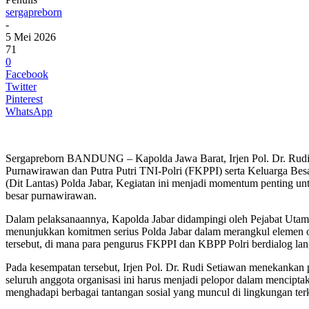
sergapreborn
-
5 Mei 2026
71
0
Facebook
Twitter
Pinterest
WhatsApp
Sergapreborn BANDUNG – Kapolda Jawa Barat, Irjen Pol. Dr. Rudi S
Purnawirawan dan Putra Putri TNI-Polri (FKPPI) serta Keluarga Besar
(Dit Lantas) Polda Jabar, Kegiatan ini menjadi momentum penting untu
besar purnawirawan.
Dalam pelaksanaannya, Kapolda Jabar didampingi oleh Pejabat Utama
menunjukkan komitmen serius Polda Jabar dalam merangkul elemen or
tersebut, di mana para pengurus FKPPI dan KBPP Polri berdialog lan
Pada kesempatan tersebut, Irjen Pol. Dr. Rudi Setiawan menekankan
seluruh anggota organisasi ini harus menjadi pelopor dalam mencipt
menghadapi berbagai tantangan sosial yang muncul di lingkungan terk