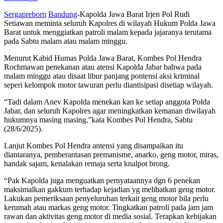
Sergapreborn
Bandung
-Kapolda Jawa Barat Irjen Pol Rudi
Setiawan meminta seluruh Kapolres di wilayah Hukum Polda Jawa
Barat untuk menggiatkan patroli malam kepada jajaranya terutama
pada Sabtu malam atau malam minggu.
Menurut Kabid Humas Polda Jawa Barat, Kombes Pol Hendra
Rochmawan penekanan atau atensi Kapolda Jabar bahwa pada
malam minggu atau disaat libur panjang pontensi aksi kriminal
seperi kelompok motor tawuran perlu diantisipasi disetiap wilayah.
“Tadi dalam Anev Kapolda menekan kan ke setiap anggota Polda
Jabar, dan seluruh Kapolres agar meningkatkan kemanan diwilayah
hukumnya masing masing,”kata Kombes Pol Hendra, Sabtu
(28/6/2025).
Lanjut Kombes Pol Hendra antensi yang disampaikan itu
diantaranya, pemberantasan premanisme, anarko, geng motor, ⁠miras,
⁠handak sajam, kenalakan remaja serta knalpot brong.
“Pak Kapolda juga menguatkan pernyataannya dgn 6 penekan
maksimalkan gakkum terhadap kejadian yg melibatkan geng motor.
Lakukan pemeriksaan penyeluruhan terkait geng motor bila perlu
kerumah atau markas geng motor. Tingkatkan patroli pada jam jam
rawan dan aktivitas geng motor di media sosial. Terapkan kebijakan