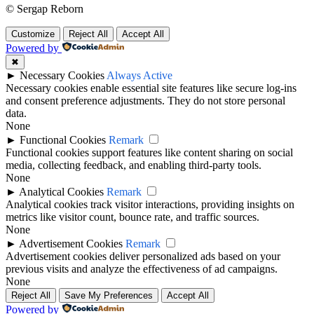
© Sergap Reborn
Customize
Reject All
Accept All
Powered by
✖
►
Necessary Cookies
Always Active
Necessary cookies enable essential site features like secure log-ins
and consent preference adjustments. They do not store personal
data.
None
►
Functional Cookies
Remark
Functional cookies support features like content sharing on social
media, collecting feedback, and enabling third-party tools.
None
►
Analytical Cookies
Remark
Analytical cookies track visitor interactions, providing insights on
metrics like visitor count, bounce rate, and traffic sources.
None
►
Advertisement Cookies
Remark
Advertisement cookies deliver personalized ads based on your
previous visits and analyze the effectiveness of ad campaigns.
None
Reject All
Save My Preferences
Accept All
Powered by