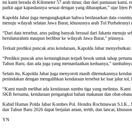
ini kami berada di Kilometer 57 arah timur, dan dari pantauan kam
parkir agar kapasitasnya sesuai dengan yang diharapkan,” ujar Irjen 
Kapolda Jabar juga mengungkapkan bahwa berdasarkan data counting ve
menuju wilayah selatan Jawa Barat, khususnya arah Tol Purbaleunyi
“Dari data tersebut, arus paling banyak berasal dari Jakarta menu
bersilaturahmi maupun berlibur ke wilayah Jawa Barat,” jelasnya.
Terkait prediksi puncak arus kendaraan, Kapolda Jabar menyebutkan 
“Prediksi puncak arus kemungkinan terjadi besok untuk tahap pertam
Tahun Baru, dan ada juga yang memanfaatkan keduanya,” tambahny
Selain itu, Kapolda Jabar juga menyoroti masih ditemukannya kendaraa
penindakan dengan mengalihkan kendaraan tersebut ke luar jalur tol,
“Kami masih melihat ada kendaraan sumbu tiga yang melintas. Kami sud
SKB bersama, kendaraan pengangkut bahan makanan dan obat-obatan t
Kabid Humas Polda Jabar Kombes Pol. Hendra Rochmawan S.I.K., M.H
dan Tahun Baru 2026 dapat berjalan aman, tertib, dan lancar, khusus
YN