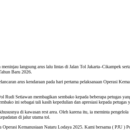
 meninjau langsung arus lalu lintas di Jalan Tol Jakarta–Cikampek se
 Tahun Baru 2026.
kelancaran arus kendaraan pada hari pertama pelaksanaan Operasi Kem
Pol Rudi Setiawan membagikan sembako kepada beberapa petugas yang ber
sembako ini sebagai tali kasih kepedulian dan apresiasi kepada petuga
susnya di kawasan rest area. Oleh karena itu, ia meminta pengelola u
adatan di jalur utama tol.
a Operasi Kemanusiaan Nataru Lodaya 2025. Kami bersama ( PJU ) Pol