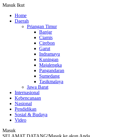
Masuk
Ikut
Home
Daerah
Priangan Timur
Banjar
Ciamis
Cirebon
Garut
Indramayu
Kuningan
Majalengka
Pangandaran
Sumedang
Tasikmalaya
Jawa Barat
Internasional
Kebencanaan
Nasional
Pendidikan
Sosial & Budaya
Video
Masuk
SELAMAT DATANG!
Masuk ke akun Anda