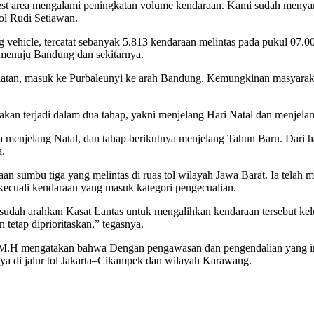
i, rest area mengalami peningkatan volume kendaraan. Kami sudah me
Pol Rudi Setiawan.
hicle, tercatat sebanyak 5.813 kendaraan melintas pada pukul 07.00 h
 menuju Bandung dan sekitarnya.
ju selatan, masuk ke Purbaleunyi ke arah Bandung. Kemungkinan masya
akan terjadi dalam dua tahap, yakni menjelang Hari Natal dan menjela
a menjelang Natal, dan tahap berikutnya menjelang Tahun Baru. Dari h
a.
n sumbu tiga yang melintas di ruas tol wilayah Jawa Barat. Ia telah me
 kecuali kendaraan yang masuk kategori pengecualian.
ah arahkan Kasat Lantas untuk mengalihkan kendaraan tersebut keluar t
etap diprioritaskan,” tegasnya.
 mengatakan bahwa Dengan pengawasan dan pengendalian yang intensif
nya di jalur tol Jakarta–Cikampek dan wilayah Karawang.