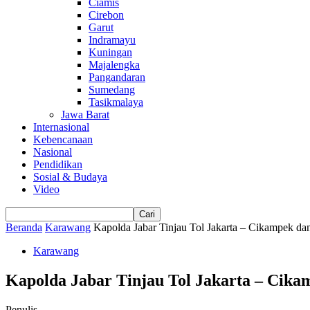
Ciamis
Cirebon
Garut
Indramayu
Kuningan
Majalengka
Pangandaran
Sumedang
Tasikmalaya
Jawa Barat
Internasional
Kebencanaan
Nasional
Pendidikan
Sosial & Budaya
Video
Beranda
Karawang
Kapolda Jabar Tinjau Tol Jakarta – Cikampek d
Karawang
Kapolda Jabar Tinjau Tol Jakarta – Cik
Penulis