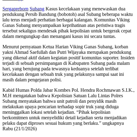
Sergapreborn
Subang
Kasus kecelakaan yang menewaskan dua
pendukung Persib Bandung (bobotoh) asal Subang beberapa waktu
lalu terus menjadi perhatian berbagai kalangan. Komunitas Viking
Ganas Subang menyampaikan keprihatinan atas peristiwa tragis
tersebut sekaligus mendesak pihak kepolisian untuk bergerak cepat
dalam mengungkap dan menangani kasus ini secara tuntas.
Menurut pernyataan Ketua Harian Viking Ganas Subang, korban
yakni Ahmad Saefullah dan Putri Wijayaka merupakan pendukung
yang dikenal aktif dalam kegiatan positif komunitas suporter. Insiden
terjadi di sebuah persimpangan di Kabupaten Subang pada malam
hari, yang berujung pada tewasnya keduanya setelah terlibat
kecelakaan dengan sebuah truk yang pelakunya sampai saat ini
masih dalam pengejaran polisi.
Kabid Humas Polda Jabar Kombes Pol. Hendra Rochmawan S.I.K.,
M.H mengatakan bahwa Kepolisian Satuan Lalu Lintas Polres
Subang menyatakan bahwa unit patroli dan penyidik masih
melakukan upaya pencarian terhadap sopir truk yang diduga
meninggalkan lokasi setelah kejadian. “Pihak kepolisian
berkomitmen untuk menyelidiki detail kejadian serta menjadikan
pelaku dapat diproses sesuai hukum yang berlaku.” ungkapnya
Rabu (21/1/2026)