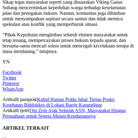
Sikap tegas masyarakat seperti yang disuarakan Viking Ganas
Subang mencerminkan kepedulian warga terhadap keselamatan
jalan dan penegakan hukum. Namun, komunitas juga dihimbau
untuk menyampaikan aspirasi secara santun dan tidak memicu
spekulasi atau konflik yang memperburuk situasi.
“Pihak Kepolisian mengimbau seluruh elemen masyarakat untuk
tetap tenang, mempercayakan proses hukum kepada aparat, dan
bersama-sama mencari solusi untuk mencegah kecelakaan serupa di
masa mendatang.” tutupnya.
YN
Facebook
Twitter
Pinterest
WhatsApp
Artikulli paraprak
Kabid Humas Polda Jabar Tinjau Posko
Kesehatan Biddokkes di Lokasi Banjir Karangligar
Artikulli tjetër
Om Zein Ajak Seluruh ASN, Masyarakat Hingga
Perusahaan untuk Segera Mutasi Kendaraannya
ARTIKEL TERKAIT