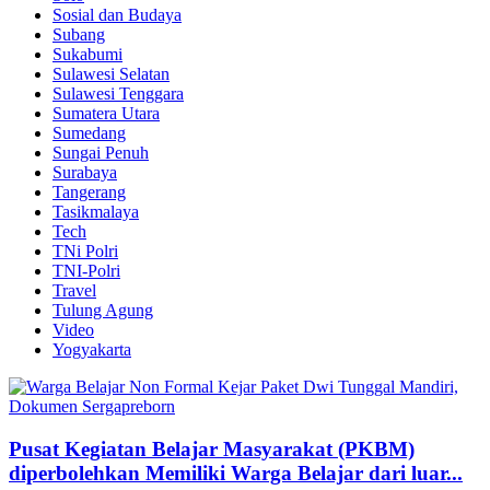
Sosial dan Budaya
Subang
Sukabumi
Sulawesi Selatan
Sulawesi Tenggara
Sumatera Utara
Sumedang
Sungai Penuh
Surabaya
Tangerang
Tasikmalaya
Tech
TNi Polri
TNI-Polri
Travel
Tulung Agung
Video
Yogyakarta
Pusat Kegiatan Belajar Masyarakat (PKBM)
diperbolehkan Memiliki Warga Belajar dari luar...