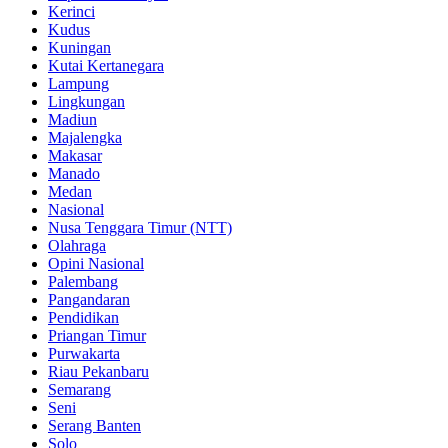
Kerinci
Kudus
Kuningan
Kutai Kertanegara
Lampung
Lingkungan
Madiun
Majalengka
Makasar
Manado
Medan
Nasional
Nusa Tenggara Timur (NTT)
Olahraga
Opini Nasional
Palembang
Pangandaran
Pendidikan
Priangan Timur
Purwakarta
Riau Pekanbaru
Semarang
Seni
Serang Banten
Solo