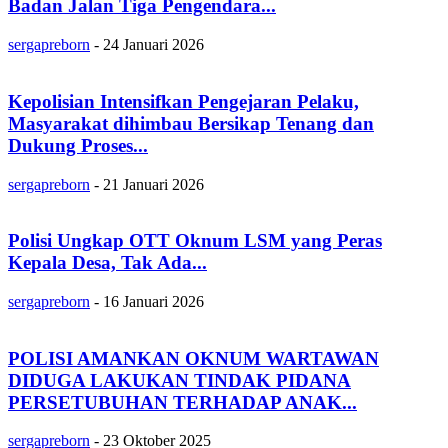
Badan Jalan Tiga Pengendara...
sergapreborn
-
24 Januari 2026
Kepolisian Intensifkan Pengejaran Pelaku,
Masyarakat dihimbau Bersikap Tenang dan
Dukung Proses...
sergapreborn
-
21 Januari 2026
Polisi Ungkap OTT Oknum LSM yang Peras
Kepala Desa, Tak Ada...
sergapreborn
-
16 Januari 2026
POLISI AMANKAN OKNUM WARTAWAN
DIDUGA LAKUKAN TINDAK PIDANA
PERSETUBUHAN TERHADAP ANAK...
sergapreborn
-
23 Oktober 2025