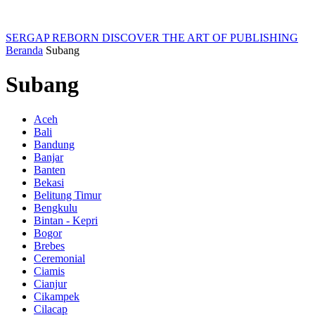
SERGAP REBORN
DISCOVER THE ART OF PUBLISHING
Beranda
Subang
Subang
Aceh
Bali
Bandung
Banjar
Banten
Bekasi
Belitung Timur
Bengkulu
Bintan - Kepri
Bogor
Brebes
Ceremonial
Ciamis
Cianjur
Cikampek
Cilacap