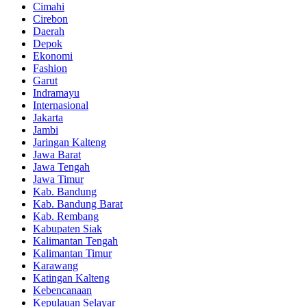
Cimahi
Cirebon
Daerah
Depok
Ekonomi
Fashion
Garut
Indramayu
Internasional
Jakarta
Jambi
Jaringan Kalteng
Jawa Barat
Jawa Tengah
Jawa Timur
Kab. Bandung
Kab. Bandung Barat
Kab. Rembang
Kabupaten Siak
Kalimantan Tengah
Kalimantan Timur
Karawang
Katingan Kalteng
Kebencanaan
Kepulauan Selayar