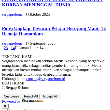
KORBAN MENINGGAL DUNIA
sergapreborn
-
4 Oktober 2025
Polisi Ungkap Tawuran Pelajar Berujung Maut, 12
Remaja Diamankan
sergapreborn
-
17 September 2025
1
2
3
...
14
Halaman 1 dari 14
TENTANG KAMI
Sergapreborn merupakan sebuah Media Nasional yang bergerak di
ruang jurnalistik, sebagai entitas pemberian ruang Publik, Media
merupakan literasi mutlak diperlukan sebagai kemampuan dasar
berpikir kritis untuk hidup di abad informasi.
Hubungi kami:
contact@sergapreborn.id
IKUTI KAMI
© Sergap Reborn
Customize
Reject All
Accept All
Powered by
✖