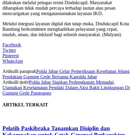
dilakukan melalui petugas resmi Disdukcapil. Masyarakat
diharapkan tidak mudah percaya terhadap tautan atau pesan
mencurigakan yang mengatasnamakan layanan IKD.
Melalui integrasi layanan digital dan tatap muka, Disdukcapil Kota
Bandung berkomitmen menghadirkan pelayanan yang cepat,
mudah, aman, dan inklusif bagi seluruh masyarakat. (Mulyani)
Facebook
Twitter
Pinterest
WhatsApp
Artikulli paraprak
Polda Jabar Gelar Pemeriksaan Kesehatan Jelang
Pendakian Gunung Gede Bersama Kapolda Jabar
Artikulli tjetër
Polda Jabar Siapkan Perlengkapan Memadai,
Utamakan Keselamatan Pendaki Dalam Aksi Bakti Lingkungan Di
Gunung Gede Pangrango
ARTIKEL TERKAIT
Pelatih Paskibraka Tanamkan Disiplin dan
Kekompakan untuk Cetak Generasi Berkarakter