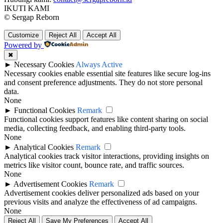
IKUTI KAMI
© Sergap Reborn
Customize
Reject All
Accept All
Powered by
✖
►
Necessary Cookies
Always Active
Necessary cookies enable essential site features like secure log-ins
and consent preference adjustments. They do not store personal
data.
None
►
Functional Cookies
Remark
Functional cookies support features like content sharing on social
media, collecting feedback, and enabling third-party tools.
None
►
Analytical Cookies
Remark
Analytical cookies track visitor interactions, providing insights on
metrics like visitor count, bounce rate, and traffic sources.
None
►
Advertisement Cookies
Remark
Advertisement cookies deliver personalized ads based on your
previous visits and analyze the effectiveness of ad campaigns.
None
Reject All
Save My Preferences
Accept All