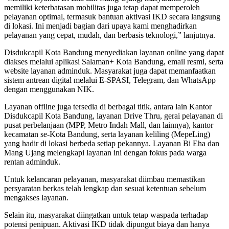
memiliki keterbatasan mobilitas juga tetap dapat memperoleh
pelayanan optimal, termasuk bantuan aktivasi IKD secara langsung
di lokasi. Ini menjadi bagian dari upaya kami menghadirkan
pelayanan yang cepat, mudah, dan berbasis teknologi,” lanjutnya.
Disdukcapil Kota Bandung menyediakan layanan online yang dapat
diakses melalui aplikasi Salaman+ Kota Bandung, email resmi, serta
website layanan adminduk. Masyarakat juga dapat memanfaatkan
sistem antrean digital melalui E-SPASI, Telegram, dan WhatsApp
dengan menggunakan NIK.
Layanan offline juga tersedia di berbagai titik, antara lain Kantor
Disdukcapil Kota Bandung, layanan Drive Thru, gerai pelayanan di
pusat perbelanjaan (MPP, Metro Indah Mall, dan lainnya), kantor
kecamatan se-Kota Bandung, serta layanan keliling (MepeLing)
yang hadir di lokasi berbeda setiap pekannya. Layanan Bi Eha dan
Mang Ujang melengkapi layanan ini dengan fokus pada warga
rentan adminduk.
Untuk kelancaran pelayanan, masyarakat diimbau memastikan
persyaratan berkas telah lengkap dan sesuai ketentuan sebelum
mengakses layanan.
Selain itu, masyarakat diingatkan untuk tetap waspada terhadap
potensi penipuan. Aktivasi IKD tidak dipungut biaya dan hanya