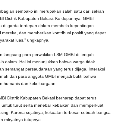
agian sembako ini merupakan salah satu dari sekian
I Distrik Kabupaten Bekasi. Ke depannya, GMBI
da di garda terdepan dalam membela kepentingan
mereka, dan memberikan kontribusi positif yang dapat
yarakat luas.” ungkapnya.
iran langsung para perwakilan LSM GMBI di tengah
h dalam. Hal ini menunjukkan bahwa warga tidak
an semangat persaudaraan yang terus dijaga. Interaksi
mah dari para anggota GMBI menjadi bukti bahwa
an humanis dan kekeluargaan
GMBI Distrik Kabupaten Bekasi berharap dapat terus
a untuk turut serta menebar kebaikan dan memperkuat
masing. Karena sejatinya, kekuatan terbesar sebuah bangsa
n rakyatnya.tutupnya.