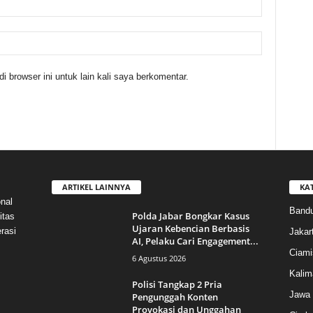
 browser ini untuk lain kali saya berkomentar.
ARTIKEL LAINNYA
KA
nal
Band
Polda Jabar Bongkar Kasus
itas
Ujaran Kebencian Berbasis
rasi
Jakar
AI, Pelaku Cari Engagement...
Ciami
6 Agustus 2026
Kalim
Polisi Tangkap 2 Pria
Jawa 
Pengunggah Konten
Provokasi dan Unggahan