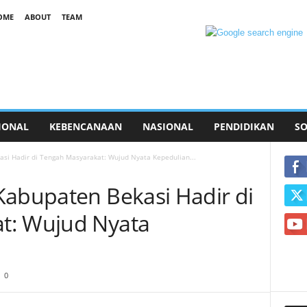
OME
ABOUT
TEAM
IONAL
KEBENCANAAN
NASIONAL
PENDIDIKAN
SO
asi Hadir di Tengah Masyarakat: Wujud Nyata Kepedulian...
Kabupaten Bekasi Hadir di
t: Wujud Nyata
0