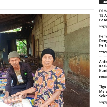
EDI
Di H
15 A
Pesa
serga
Pemd
Deng
Per
serga
Anti
Kesi
Kun
serga
Tiga
Mela
Sekr
serga