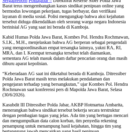
Sergapreborn
Poldajabar –
Direktorat Reserse Siber Polda Jawa
Barat terus mengembangkan kasus sindikat penipuan online yang
bermodus lowongan pekerjaan, tugas berbayar, dan verifikasi
layanan di media sosial. Polisi mengungkap bahwa aksi kejahatan
tersebut diduga dikendalikan oleh seorang warga negara Indonesia
berinisial AG yang saat ini berada di Kamboja.
Kabid Humas Polda Jawa Barat, Kombes Pol. Hendra Rochmawan,
S.I.K., M.H., menjelaskan bahwa AG berperan sebagai pengendali
yang mengoordinasikan empat tersangka lainnya, yakni RA, RI,
MRA, dan I. Keempat tersangka tersebut telah diamankan,
sementara AG telah masuk dalam daftar pencarian orang dan masih
diburu aparat kepolisian.
“Keberadaan AG saat ini diketahui berada di Kamboja. Ditressiber
Polda Jawa Barat masih terus melakukan pendalaman dan
pengejaran terhadap yang bersangkutan,” ujar Kombes Pol. Hendra
Rochmawan saat konferensi pers di Mapolda Jawa Barat, Selasa
(30/6/2026).
Kasubdit III Ditressiber Polda Jabar, AKBP Hotmartua Ambarita,
menerangkan bahwa sindikat tersebut bekerja secara terstruktur
dengan pembagian tugas yang jelas. Ada tim yang bertugas mencari
dan mengumpulkan data calon korban, tim penyedia rekening
penampung untuk menampung hasil kejahatan, hingga tim yang
bertanggung jawab mencairkan uang hasil penipuan.