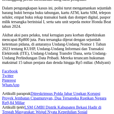
Dalam pengungkapan kasus ini, polisi turut mengamankan sejumlah
barang bukti berupa buku tabungan, kartu ATM, kartu SIM, telepon
seluler, empat buku rekap transaksi bank dan dompet digital, paspor
milik tersangka berinisial I, serta satu unit sepeda motor Honda Beat
tahun 2024.
Akibat aksi para pelaku, total kerugian para korban diperkirakan
mencapai Rp800 juta. Para tersangka dijerat dengan sejumlah
ketentuan pidana, di antaranya Undang-Undang Nomor 1 Tahun
2023 tentang KUHP, Undang-Undang Informasi dan Transaksi
Elektronik (ITE), Undang-Undang Transfer Dana, serta Undang-
Undang Perlindungan Data Pribadi. Mereka terancam hukuman
maksimal 15 tahun penjara dan denda hingga Rp5 miliar. (Mulyani)
Facebook
Twitter
Pinterest
WhatsApp
Artikulli paraprak
Ditreskrimsus Polda Jabar Ungkap Korupsi
Proyek Jembatan Cipamuruyan, Dua Tersangka Rugikan Negara
Rp9,84 Miliar
Artikulli tjetër
LSM GMBI Distrik Kabupaten Bekasi Hadir di
Tengah Masyarakat: Wujud Nyata Kepedulian Sosial