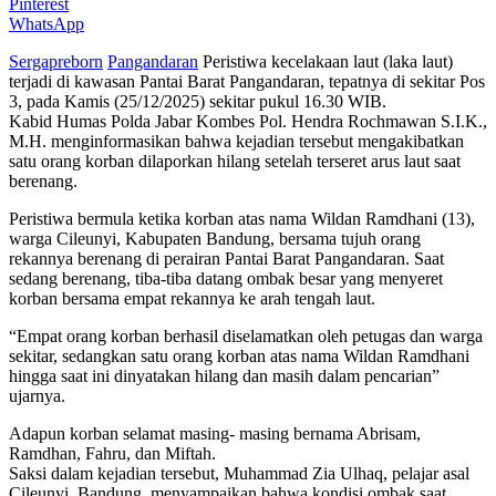
Pinterest
WhatsApp
Sergapreborn
Pangandaran
Peristiwa kecelakaan laut (laka laut)
terjadi di kawasan Pantai Barat Pangandaran, tepatnya di sekitar Pos
3, pada Kamis (25/12/2025) sekitar pukul 16.30 WIB.
Kabid Humas Polda Jabar Kombes Pol. Hendra Rochmawan S.I.K.,
M.H. menginformasikan bahwa kejadian tersebut mengakibatkan
satu orang korban dilaporkan hilang setelah terseret arus laut saat
berenang.
Peristiwa bermula ketika korban atas nama Wildan Ramdhani (13),
warga Cileunyi, Kabupaten Bandung, bersama tujuh orang
rekannya berenang di perairan Pantai Barat Pangandaran. Saat
sedang berenang, tiba-tiba datang ombak besar yang menyeret
korban bersama empat rekannya ke arah tengah laut.
“Empat orang korban berhasil diselamatkan oleh petugas dan warga
sekitar, sedangkan satu orang korban atas nama Wildan Ramdhani
hingga saat ini dinyatakan hilang dan masih dalam pencarian”
ujarnya.
Adapun korban selamat masing- masing bernama Abrisam,
Ramdhan, Fahru, dan Miftah.
Saksi dalam kejadian tersebut, Muhammad Zia Ulhaq, pelajar asal
Cileunyi, Bandung, menyampaikan bahwa kondisi ombak saat