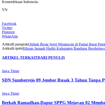
Kemerdekaan Indonesia.
YN
Facebook
Twitter
Pinterest
WhatsApp
Artikulli paraprak
Ombak Besar Seret Wisatawan di Pantai Barat Panga
Artikulli tjetër
Ribuan Jamaah Hadiri Kabupaten Bandung Bersholawat
ARTIKEL TERKAIT
DARI PENULIS
Jawa Timur
SDN Sumberrejo 09 Jember Rusak 3 Tahun Tanpa Per
Jawa Timur
Berkah Ramadhan,Dapur SPPG Mejayan 02 Memb