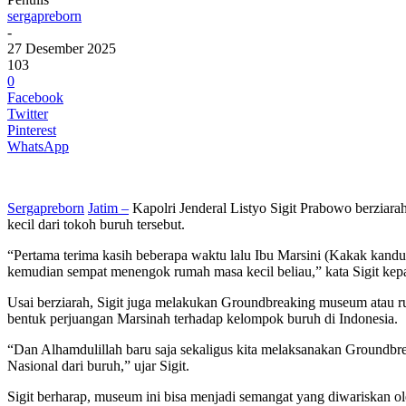
sergapreborn
-
27 Desember 2025
103
0
Facebook
Twitter
Pinterest
WhatsApp
Sergapreborn
Jatim –
Kapolri Jenderal Listyo Sigit Prabowo berzia
kecil dari tokoh buruh tersebut.
“Pertama terima kasih beberapa waktu lalu Ibu Marsini (Kakak kandu
kemudian sempat menengok rumah masa kecil beliau,” kata Sigit kep
Usai berziarah, Sigit juga melakukan Groundbreaking museum atau 
bentuk perjuangan Marsinah terhadap kelompok buruh di Indonesia.
“Dan Alhamdulillah baru saja sekaligus kita melaksanakan Groundbr
Nasional dari buruh,” ujar Sigit.
Sigit berharap, museum ini bisa menjadi semangat yang diwariskan