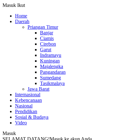
Masuk
Ikut
Home
Daerah
Priangan Timur
Banjar
Ciamis
Cirebon
Garut
Indramayu
Kuningan
Majalengka
Pangandaran
Sumedang
Tasikmalaya
Jawa Barat
Internasional
Kebencanaan
Nasional
Pendidikan
Sosial & Budaya
Video
Masuk
SELAMAT DATANG!
Masuk ke akun Anda