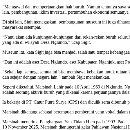
“Mengawal dan memperjuangkan hak buruh. Namun tentunya saya selal
lain, pembangunan, iklim investasi, pertumbuhan ekonomi semuanya te
Di sisi lain, Sigit menegaskan, pembangunan museum ini juga dih
masyarakat setempat.
“Nanti akan ada kunjungan-kunjungan dari rekan-rekan buruh seluru
yang ada di wilayah Desa Nglundo,” ucap Sigit.
Museum itu, kata Sigit juga bisa menjadi salah satu tempat kebanggaa
“Dan ini adalah aset Desa Nglundo, aset Kabupaten Nganjuk, aset Prov
“Sekali lagi semoga semua ini bisa membawa kebaikan untuk tujuan k
dan sejajar dengan negara lain,” tambah Sigit menekankan.
Seperti diketahui, Marsinah Lahir pada 10 April 1969 di Nglundo, N
adalah seorang aktivis buruh yang dikenal karena perjuangannya dal
Ia bekerja di PT. Catur Putra Surya (CPS) dan diculik serta dibunuh
Marsinah dikenang sebagai perempuan pemberani yang vokal dalam me
Marsinah menerima Penghargaan Yap Thiam Hien pada 1993. Pada
10 November 2025, Marsinah dianugerahi gelar Pahlawan Nasional I