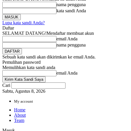
nama pengguna
kata sandi Anda
Lupa kata sandi Anda?
Daftar
SELAMAT DATANG!
Mendaftar membuat akun
email Anda
nama pengguna
Sebuah kata sandi akan dikirimkan ke email Anda.
Pemulihan password
Memulihkan kata sandi anda
email Anda
Cari
Sabtu, Agustus 8, 2026
My account
Home
About
Team
Masuk