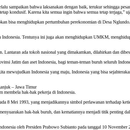
u sampaikan bahwa laksanakan dengan baik, terukur sehingga pesanny
tap kondusif. Karena kita semua ingin bahwa semua tetap terjaga,” uja
arapkan bisa menghidupkan pertumbuhan perekonomian di Desa Nglund
h Indonesia. Tentunya ini juga akan menghidupkan UMKM, menghidupka
n. Lantaran ada tokoh nasional yang dimakamkan, dilahirkan dan dibesa
insi Jatim dan aset Indonesia, bagi teman-teman buruh seluruh Indones
ita mewujudkan Indonesia yang maju, Indonesia yang bisa sejahterakan
ganjuk – Jawa Timur
am membela hak-hak pekerja di Indonesia.
 pada 8 Mei 1993, yang menjadikannya simbol perlawanan terhadap keti
nyuarakan hak-hak buruh, dan kematiannya menjadi titik penting dal
ndonesia oleh Presiden Prabowo Subianto pada tanggal 10 November 2