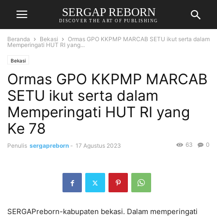
SERGAP REBORN
DISCOVER THE ART OF PUBLISHING
Beranda
Bekasi
Ormas GPO KKPMP MARCAB SETU ikut serta dalam
Memperingati HUT RI yang...
Bekasi
Ormas GPO KKPMP MARCAB
SETU ikut serta dalam
Memperingati HUT RI yang
Ke 78
63
0
Penulis
sergapreborn
-
17 Agustus 2023
SERGAPreborn-kabupaten bekasi. Dalam memperingati