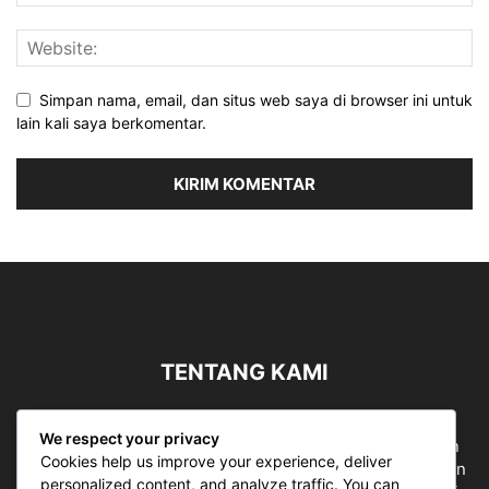
Simpan nama, email, dan situs web saya di browser ini untuk
lain kali saya berkomentar.
TENTANG KAMI
Sergapreborn merupakan sebuah Media Nasional yang
We respect your privacy
bergerak di ruang jurnalistik, sebagai entitas pemberian
Cookies help us improve your experience, deliver
ruang Publik, Media merupakan literasi mutlak diperlukan
personalized content, and analyze traffic. You can