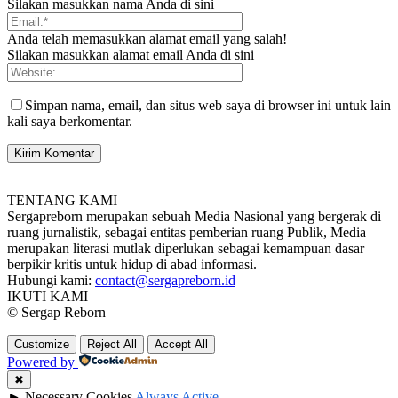
Silakan masukkan nama Anda di sini
Anda telah memasukkan alamat email yang salah!
Silakan masukkan alamat email Anda di sini
Simpan nama, email, dan situs web saya di browser ini untuk lain
kali saya berkomentar.
TENTANG KAMI
Sergapreborn merupakan sebuah Media Nasional yang bergerak di
ruang jurnalistik, sebagai entitas pemberian ruang Publik, Media
merupakan literasi mutlak diperlukan sebagai kemampuan dasar
berpikir kritis untuk hidup di abad informasi.
Hubungi kami:
contact@sergapreborn.id
IKUTI KAMI
© Sergap Reborn
Customize
Reject All
Accept All
Powered by
✖
►
Necessary Cookies
Always Active