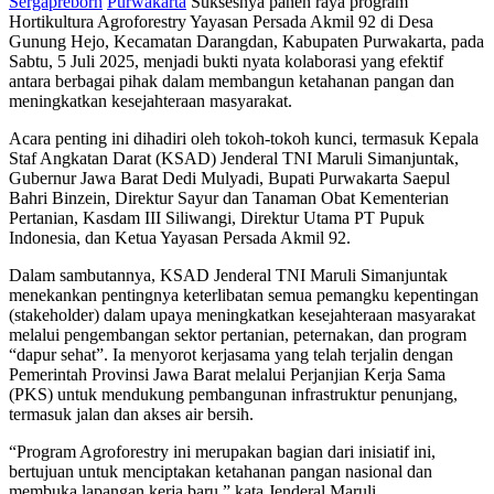
Sergapreborn
Purwakarta
Suksesnya panen raya program
Hortikultura Agroforestry Yayasan Persada Akmil 92 di Desa
Gunung Hejo, Kecamatan Darangdan, Kabupaten Purwakarta, pada
Sabtu, 5 Juli 2025, menjadi bukti nyata kolaborasi yang efektif
antara berbagai pihak dalam membangun ketahanan pangan dan
meningkatkan kesejahteraan masyarakat.
Acara penting ini dihadiri oleh tokoh-tokoh kunci, termasuk Kepala
Staf Angkatan Darat (KSAD) Jenderal TNI Maruli Simanjuntak,
Gubernur Jawa Barat Dedi Mulyadi, Bupati Purwakarta Saepul
Bahri Binzein, Direktur Sayur dan Tanaman Obat Kementerian
Pertanian, Kasdam III Siliwangi, Direktur Utama PT Pupuk
Indonesia, dan Ketua Yayasan Persada Akmil 92.
Dalam sambutannya, KSAD Jenderal TNI Maruli Simanjuntak
menekankan pentingnya keterlibatan semua pemangku kepentingan
(stakeholder) dalam upaya meningkatkan kesejahteraan masyarakat
melalui pengembangan sektor pertanian, peternakan, dan program
“dapur sehat”. Ia menyorot kerjasama yang telah terjalin dengan
Pemerintah Provinsi Jawa Barat melalui Perjanjian Kerja Sama
(PKS) untuk mendukung pembangunan infrastruktur penunjang,
termasuk jalan dan akses air bersih.
“Program Agroforestry ini merupakan bagian dari inisiatif ini,
bertujuan untuk menciptakan ketahanan pangan nasional dan
membuka lapangan kerja baru,” kata Jenderal Maruli