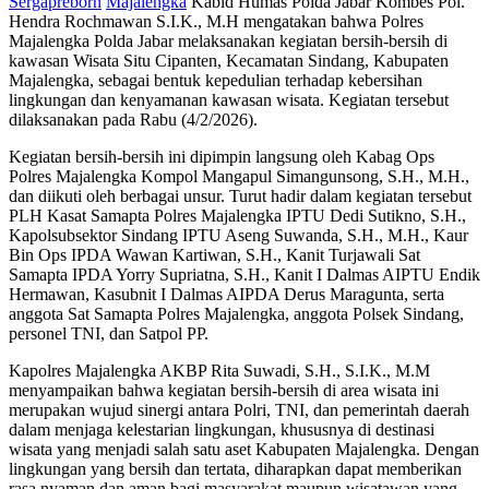
Sergapreborn
Majalengka
Kabid Humas Polda Jabar Kombes Pol.
Hendra Rochmawan S.I.K., M.H mengatakan bahwa Polres
Majalengka Polda Jabar melaksanakan kegiatan bersih-bersih di
kawasan Wisata Situ Cipanten, Kecamatan Sindang, Kabupaten
Majalengka, sebagai bentuk kepedulian terhadap kebersihan
lingkungan dan kenyamanan kawasan wisata. Kegiatan tersebut
dilaksanakan pada Rabu (4/2/2026).
Kegiatan bersih-bersih ini dipimpin langsung oleh Kabag Ops
Polres Majalengka Kompol Mangapul Simangunsong, S.H., M.H.,
dan diikuti oleh berbagai unsur. Turut hadir dalam kegiatan tersebut
PLH Kasat Samapta Polres Majalengka IPTU Dedi Sutikno, S.H.,
Kapolsubsektor Sindang IPTU Aseng Suwanda, S.H., M.H., Kaur
Bin Ops IPDA Wawan Kartiwan, S.H., Kanit Turjawali Sat
Samapta IPDA Yorry Supriatna, S.H., Kanit I Dalmas AIPTU Endik
Hermawan, Kasubnit I Dalmas AIPDA Derus Maragunta, serta
anggota Sat Samapta Polres Majalengka, anggota Polsek Sindang,
personel TNI, dan Satpol PP.
Kapolres Majalengka AKBP Rita Suwadi, S.H., S.I.K., M.M
menyampaikan bahwa kegiatan bersih-bersih di area wisata ini
merupakan wujud sinergi antara Polri, TNI, dan pemerintah daerah
dalam menjaga kelestarian lingkungan, khususnya di destinasi
wisata yang menjadi salah satu aset Kabupaten Majalengka. Dengan
lingkungan yang bersih dan tertata, diharapkan dapat memberikan
rasa nyaman dan aman bagi masyarakat maupun wisatawan yang