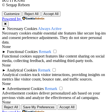
IKUTI KAMI
© Sergap Reborn
Customize
Reject All
Accept All
Powered by
✖
►
Necessary Cookies
Always Active
Necessary cookies enable essential site features like secure log-ins
and consent preference adjustments. They do not store personal
data.
None
►
Functional Cookies
Remark
Functional cookies support features like content sharing on social
media, collecting feedback, and enabling third-party tools.
None
►
Analytical Cookies
Remark
Analytical cookies track visitor interactions, providing insights on
metrics like visitor count, bounce rate, and traffic sources.
None
►
Advertisement Cookies
Remark
Advertisement cookies deliver personalized ads based on your
previous visits and analyze the effectiveness of ad campaigns.
None
Reject All
Save My Preferences
Accept All