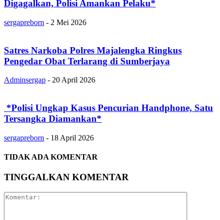
Digagalkan, Polisi Amankan Pelaku*
sergapreborn
-
2 Mei 2026
Satres Narkoba Polres Majalengka Ringkus
Pengedar Obat Terlarang di Sumberjaya
Adminsergap
-
20 April 2026
‎ ‎*Polisi Ungkap Kasus Pencurian Handphone, Satu
Tersangka Diamankan*
sergapreborn
-
18 April 2026
TIDAK ADA KOMENTAR
TINGGALKAN KOMENTAR