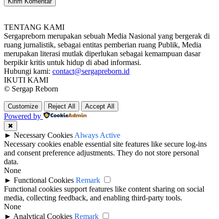
TENTANG KAMI
Sergapreborn merupakan sebuah Media Nasional yang bergerak di
ruang jurnalistik, sebagai entitas pemberian ruang Publik, Media
merupakan literasi mutlak diperlukan sebagai kemampuan dasar
berpikir kritis untuk hidup di abad informasi.
Hubungi kami:
contact@sergapreborn.id
IKUTI KAMI
© Sergap Reborn
Customize
Reject All
Accept All
Powered by
✖
►
Necessary Cookies
Always Active
Necessary cookies enable essential site features like secure log-ins
and consent preference adjustments. They do not store personal
data.
None
►
Functional Cookies
Remark
Functional cookies support features like content sharing on social
media, collecting feedback, and enabling third-party tools.
None
►
Analytical Cookies
Remark