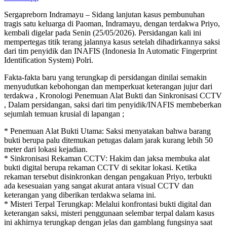
Sergapreborn Indramayu – Sidang lanjutan kasus pembunuhan
tragis satu keluarga di Paoman, Indramayu, dengan terdakwa Priyo,
kembali digelar pada Senin (25/05/2026). Persidangan kali ini
mempertegas titik terang jalannya kasus setelah dihadirkannya saksi
dari tim penyidik dan INAFIS (Indonesia In Automatic Fingerprint
Identification System) Polri.
Fakta-fakta baru yang terungkap di persidangan dinilai semakin
menyudutkan kebohongan dan memperkuat keterangan jujur dari
terdakwa , Kronologi Penemuan Alat Bukti dan Sinkronisasi CCTV
, Dalam persidangan, saksi dari tim penyidik/INAFIS membeberkan
sejumlah temuan krusial di lapangan ;
* Penemuan Alat Bukti Utama: Saksi menyatakan bahwa barang
bukti berupa palu ditemukan petugas dalam jarak kurang lebih 50
meter dari lokasi kejadian.
* Sinkronisasi Rekaman CCTV: Hakim dan jaksa membuka alat
bukti digital berupa rekaman CCTV di sekitar lokasi. Ketika
rekaman tersebut disinkronkan dengan pengakuan Priyo, terbukti
ada kesesuaian yang sangat akurat antara visual CCTV dan
keterangan yang diberikan terdakwa selama ini.
* Misteri Terpal Terungkap: Melalui konfrontasi bukti digital dan
keterangan saksi, misteri penggunaan selembar terpal dalam kasus
ini akhirnya terungkap dengan jelas dan gamblang fungsinya saat