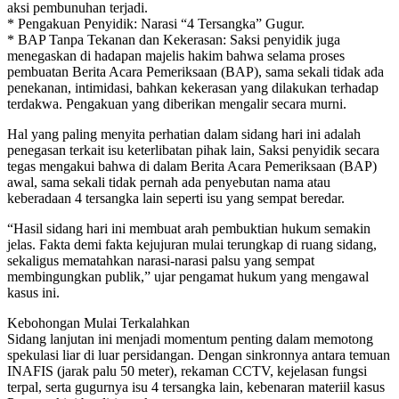
aksi pembunuhan terjadi.
* Pengakuan Penyidik: Narasi “4 Tersangka” Gugur.
* BAP Tanpa Tekanan dan Kekerasan: Saksi penyidik juga
menegaskan di hadapan majelis hakim bahwa selama proses
pembuatan Berita Acara Pemeriksaan (BAP), sama sekali tidak ada
penekanan, intimidasi, bahkan kekerasan yang dilakukan terhadap
terdakwa. Pengakuan yang diberikan mengalir secara murni.
Hal yang paling menyita perhatian dalam sidang hari ini adalah
penegasan terkait isu keterlibatan pihak lain, Saksi penyidik secara
tegas mengakui bahwa di dalam Berita Acara Pemeriksaan (BAP)
awal, sama sekali tidak pernah ada penyebutan nama atau
keberadaan 4 tersangka lain seperti isu yang sempat beredar.
“Hasil sidang hari ini membuat arah pembuktian hukum semakin
jelas. Fakta demi fakta kejujuran mulai terungkap di ruang sidang,
sekaligus mematahkan narasi-narasi palsu yang sempat
membingungkan publik,” ujar pengamat hukum yang mengawal
kasus ini.
Kebohongan Mulai Terkalahkan
Sidang lanjutan ini menjadi momentum penting dalam memotong
spekulasi liar di luar persidangan. Dengan sinkronnya antara temuan
INAFIS (jarak palu 50 meter), rekaman CCTV, kejelasan fungsi
terpal, serta gugurnya isu 4 tersangka lain, kebenaran materiil kasus