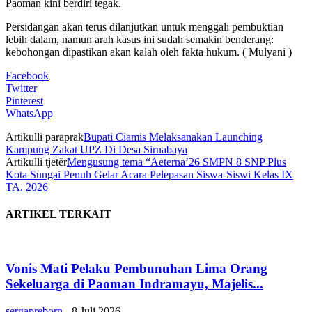
Paoman kini berdiri tegak.
Persidangan akan terus dilanjutkan untuk menggali pembuktian
lebih dalam, namun arah kasus ini sudah semakin benderang:
kebohongan dipastikan akan kalah oleh fakta hukum. ( Mulyani )
Facebook
Twitter
Pinterest
WhatsApp
Artikulli paraprak
Bupati Ciamis Melaksanakan Launching
Kampung Zakat UPZ Di Desa Sirnabaya
Artikulli tjetër
Mengusung tema “Aeterna’26 SMPN 8 SNP Plus
Kota Sungai Penuh Gelar Acara Pelepasan Siswa-Siswi Kelas IX
TA. 2026
ARTIKEL TERKAIT
Vonis Mati Pelaku Pembunuhan Lima Orang
Sekeluarga di Paoman Indramayu, Majelis...
sergapreborn
-
8 Juli 2026