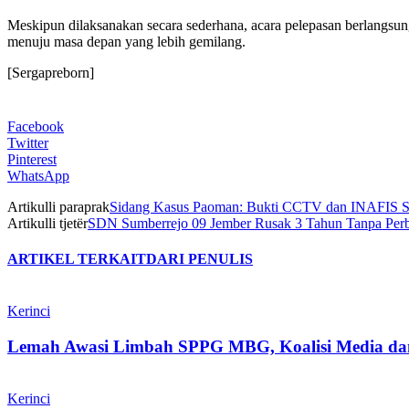
Meskipun dilaksanakan secara sederhana, acara pelepasan berlangsung
menuju masa depan yang lebih gemilang.
[Sergapreborn]
Facebook
Twitter
Pinterest
WhatsApp
Artikulli paraprak
Sidang Kasus Paoman: Bukti CCTV dan INAFIS S
Artikulli tjetër
SDN Sumberrejo 09 Jember Rusak 3 Tahun Tanpa Perbai
ARTIKEL TERKAIT
DARI PENULIS
Kerinci
Lemah Awasi Limbah SPPG MBG, Koalisi Media d
Kerinci