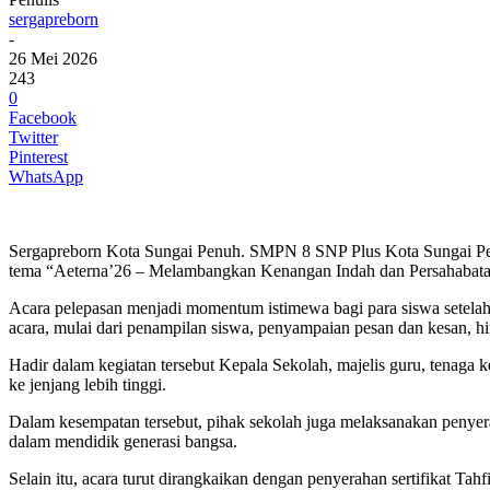
sergapreborn
-
26 Mei 2026
243
0
Facebook
Twitter
Pinterest
WhatsApp
Sergapreborn Kota Sungai Penuh. SMPN 8 SNP Plus Kota Sungai Pen
tema “Aeterna’26 – Melambangkan Kenangan Indah dan Persahabatan 
Acara pelepasan menjadi momentum istimewa bagi para siswa setelah 
acara, mulai dari penampilan siswa, penyampaian pesan dan kesan, h
Hadir dalam kegiatan tersebut Kepala Sekolah, majelis guru, tenag
ke jenjang lebih tinggi.
Dalam kesempatan tersebut, pihak sekolah juga melaksanakan penyer
dalam mendidik generasi bangsa.
Selain itu, acara turut dirangkaikan dengan penyerahan sertifikat 