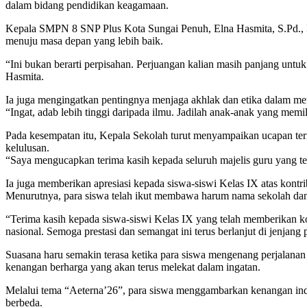
dalam bidang pendidikan keagamaan.
Kepala SMPN 8 SNP Plus Kota Sungai Penuh, Elna Hasmita, S.Pd., 
menuju masa depan yang lebih baik.
“Ini bukan berarti perpisahan. Perjuangan kalian masih panjang untuk
Hasmita.
Ia juga mengingatkan pentingnya menjaga akhlak dan etika dalam 
“Ingat, adab lebih tinggi daripada ilmu. Jadilah anak-anak yang memi
Pada kesempatan itu, Kepala Sekolah turut menyampaikan ucapan ter
kelulusan.
“Saya mengucapkan terima kasih kepada seluruh majelis guru yang tel
Ia juga memberikan apresiasi kepada siswa-siswi Kelas IX atas kon
Menurutnya, para siswa telah ikut membawa harum nama sekolah dan d
“Terima kasih kepada siswa-siswi Kelas IX yang telah memberikan kon
nasional. Semoga prestasi dan semangat ini terus berlanjut di jenjan
Suasana haru semakin terasa ketika para siswa mengenang perjalanan
kenangan berharga yang akan terus melekat dalam ingatan.
Melalui tema “Aeterna’26”, para siswa menggambarkan kenangan inda
berbeda.