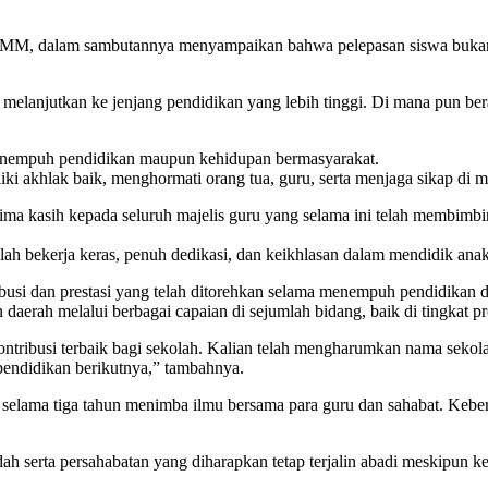
MM, dalam sambutannya menyampaikan bahwa pelepasan siswa bukanlah 
 melanjutkan ke jenjang pendidikan yang lebih tinggi. Di mana pun bera
menempuh pendidikan maupun kehidupan bermasyarakat.
liki akhlak baik, menghormati orang tua, guru, serta menjaga sikap di 
ima kasih kepada seluruh majelis guru yang selama ini telah membimb
ah bekerja keras, penuh dedikasi, dan keikhlasan dalam mendidik anak-
tribusi dan prestasi yang telah ditorehkan selama menempuh pendidika
aerah melalui berbagai capaian di sejumlah bidang, baik di tingkat p
tribusi terbaik bagi sekolah. Kalian telah mengharumkan nama sekolah 
g pendidikan berikutnya,” tambahnya.
 selama tiga tahun menimba ilmu bersama para guru dan sahabat. Keber
h serta persahabatan yang diharapkan tetap terjalin abadi meskipun 