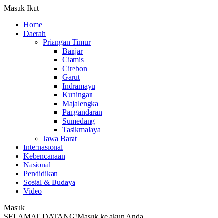
Masuk
Ikut
Home
Daerah
Priangan Timur
Banjar
Ciamis
Cirebon
Garut
Indramayu
Kuningan
Majalengka
Pangandaran
Sumedang
Tasikmalaya
Jawa Barat
Internasional
Kebencanaan
Nasional
Pendidikan
Sosial & Budaya
Video
Masuk
SELAMAT DATANG!
Masuk ke akun Anda