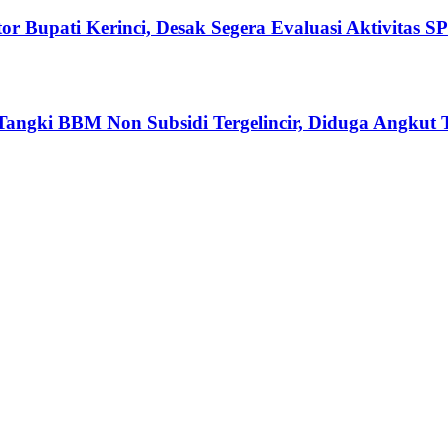
or Bupati Kerinci, Desak Segera Evaluasi Aktivitas
ki BBM Non Subsidi Tergelincir, Diduga Angkut