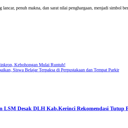
 lancar, penuh makna, dan sarat nilai penghargaan, menjadi simbol be
inkron, Kebohongan Mulai Runtuh!
kan, Siswa Belajar Terpaksa di Perpustakaan dan Tempat Parkir
an LSM Desak DLH Kab.Kerinci Rekomendasi Tutup