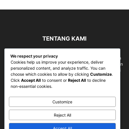
TENTANG KAMI
Sergapreborn merupakan sebuah Media Nasional yang
We respect your privacy
bergerak di ruang jurnalistik, sebagai entitas pemberian
Cookies help us improve your experience, deliver
ruang Publik, Media merupakan literasi mutlak diperlukan
personalized content, and analyze traffic. You can
sebagai kemampuan dasar berpikir kritis untuk hidup di
choose which cookies to allow by clicking
Customize
.
abad informasi.
Click
Accept All
to consent or
Reject All
to decline
non-essential cookies.
Hubungi kami:
contact@sergapreborn.id
Customize
IKUTI KAMI
Reject All
Accept All