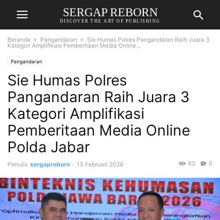
SERGAP REBORN
DISCOVER THE ART OF PUBLISHING
Beranda
Pangandaran
Sie Humas Polres Pangandaran Raih Juara 3
Kategori Amplifikasi Pemberitaan Media Online...
Pangandaran
Sie Humas Polres
Pangandaran Raih Juara 3
Kategori Amplifikasi
Pemberitaan Media Online
Polda Jabar
63
0
Penulis
sergapreborn
-
13 Februari 2026