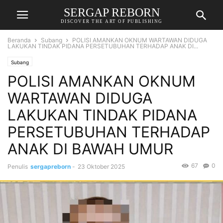
SERGAP REBORN
DISCOVER THE ART OF PUBLISHING
Beranda
Subang
POLISI AMANKAN OKNUM WARTAWAN DIDUGA
LAKUKAN TINDAK PIDANA PERSETUBUHAN TERHADAP ANAK DI...
Subang
POLISI AMANKAN OKNUM
WARTAWAN DIDUGA
LAKUKAN TINDAK PIDANA
PERSETUBUHAN TERHADAP
ANAK DI BAWAH UMUR
67
0
Penulis
sergapreborn
-
23 Oktober 2025