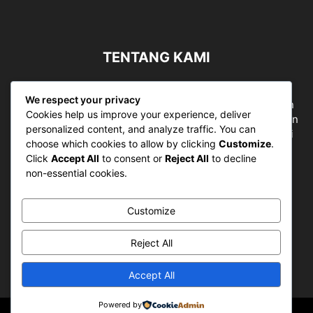
TENTANG KAMI
Sergapreborn merupakan sebuah Media Nasional yang
We respect your privacy
bergerak di ruang jurnalistik, sebagai entitas pemberian
Cookies help us improve your experience, deliver
ruang Publik, Media merupakan literasi mutlak diperlukan
personalized content, and analyze traffic. You can
sebagai kemampuan dasar berpikir kritis untuk hidup di
choose which cookies to allow by clicking
Customize
.
abad informasi.
Click
Accept All
to consent or
Reject All
to decline
non-essential cookies.
Hubungi kami:
contact@sergapreborn.id
Customize
IKUTI KAMI
Reject All
Accept All
Powered by