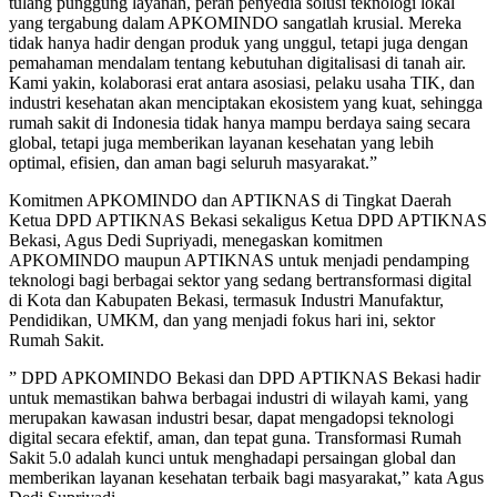
tulang punggung layanan, peran penyedia solusi teknologi lokal
yang tergabung dalam APKOMINDO sangatlah krusial. Mereka
tidak hanya hadir dengan produk yang unggul, tetapi juga dengan
pemahaman mendalam tentang kebutuhan digitalisasi di tanah air.
Kami yakin, kolaborasi erat antara asosiasi, pelaku usaha TIK, dan
industri kesehatan akan menciptakan ekosistem yang kuat, sehingga
rumah sakit di Indonesia tidak hanya mampu berdaya saing secara
global, tetapi juga memberikan layanan kesehatan yang lebih
optimal, efisien, dan aman bagi seluruh masyarakat.”
Komitmen APKOMINDO dan APTIKNAS di Tingkat Daerah
Ketua DPD APTIKNAS Bekasi sekaligus Ketua DPD APTIKNAS
Bekasi, Agus Dedi Supriyadi, menegaskan komitmen
APKOMINDO maupun APTIKNAS untuk menjadi pendamping
teknologi bagi berbagai sektor yang sedang bertransformasi digital
di Kota dan Kabupaten Bekasi, termasuk Industri Manufaktur,
Pendidikan, UMKM, dan yang menjadi fokus hari ini, sektor
Rumah Sakit.
” DPD APKOMINDO Bekasi dan DPD APTIKNAS Bekasi hadir
untuk memastikan bahwa berbagai industri di wilayah kami, yang
merupakan kawasan industri besar, dapat mengadopsi teknologi
digital secara efektif, aman, dan tepat guna. Transformasi Rumah
Sakit 5.0 adalah kunci untuk menghadapi persaingan global dan
memberikan layanan kesehatan terbaik bagi masyarakat,” kata Agus