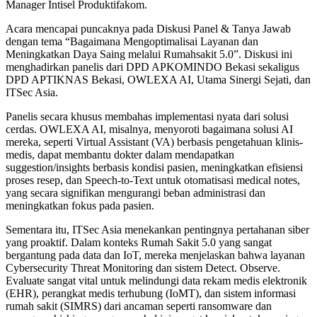
Manager Intisel Produktifakom.
Acara mencapai puncaknya pada Diskusi Panel & Tanya Jawab
dengan tema “Bagaimana Mengoptimalisai Layanan dan
Meningkatkan Daya Saing melalui Rumahsakit 5.0”. Diskusi ini
menghadirkan panelis dari DPD APKOMINDO Bekasi sekaligus
DPD APTIKNAS Bekasi, OWLEXA AI, Utama Sinergi Sejati, dan
ITSec Asia.
Panelis secara khusus membahas implementasi nyata dari solusi
cerdas. OWLEXA AI, misalnya, menyoroti bagaimana solusi AI
mereka, seperti Virtual Assistant (VA) berbasis pengetahuan klinis-
medis, dapat membantu dokter dalam mendapatkan
suggestion/insights berbasis kondisi pasien, meningkatkan efisiensi
proses resep, dan Speech-to-Text untuk otomatisasi medical notes,
yang secara signifikan mengurangi beban administrasi dan
meningkatkan fokus pada pasien.
Sementara itu, ITSec Asia menekankan pentingnya pertahanan siber
yang proaktif. Dalam konteks Rumah Sakit 5.0 yang sangat
bergantung pada data dan IoT, mereka menjelaskan bahwa layanan
Cybersecurity Threat Monitoring dan sistem Detect. Observe.
Evaluate sangat vital untuk melindungi data rekam medis elektronik
(EHR), perangkat medis terhubung (IoMT), dan sistem informasi
rumah sakit (SIMRS) dari ancaman seperti ransomware dan