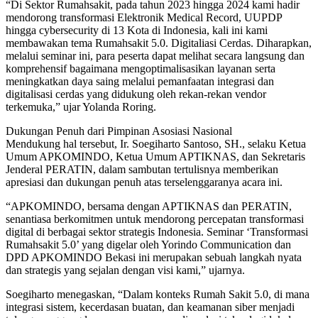
“Di Sektor Rumahsakit, pada tahun 2023 hingga 2024 kami hadir
mendorong transformasi Elektronik Medical Record, UUPDP
hingga cybersecurity di 13 Kota di Indonesia, kali ini kami
membawakan tema Rumahsakit 5.0. Digitaliasi Cerdas. Diharapkan,
melalui seminar ini, para peserta dapat melihat secara langsung dan
komprehensif bagaimana mengoptimalisasikan layanan serta
meningkatkan daya saing melalui pemanfaatan integrasi dan
digitalisasi cerdas yang didukung oleh rekan-rekan vendor
terkemuka,” ujar Yolanda Roring.
Dukungan Penuh dari Pimpinan Asosiasi Nasional
Mendukung hal tersebut, Ir. Soegiharto Santoso, SH., selaku Ketua
Umum APKOMINDO, Ketua Umum APTIKNAS, dan Sekretaris
Jenderal PERATIN, dalam sambutan tertulisnya memberikan
apresiasi dan dukungan penuh atas terselenggaranya acara ini.
“APKOMINDO, bersama dengan APTIKNAS dan PERATIN,
senantiasa berkomitmen untuk mendorong percepatan transformasi
digital di berbagai sektor strategis Indonesia. Seminar ‘Transformasi
Rumahsakit 5.0’ yang digelar oleh Yorindo Communication dan
DPD APKOMINDO Bekasi ini merupakan sebuah langkah nyata
dan strategis yang sejalan dengan visi kami,” ujarnya.
Soegiharto menegaskan, “Dalam konteks Rumah Sakit 5.0, di mana
integrasi sistem, kecerdasan buatan, dan keamanan siber menjadi