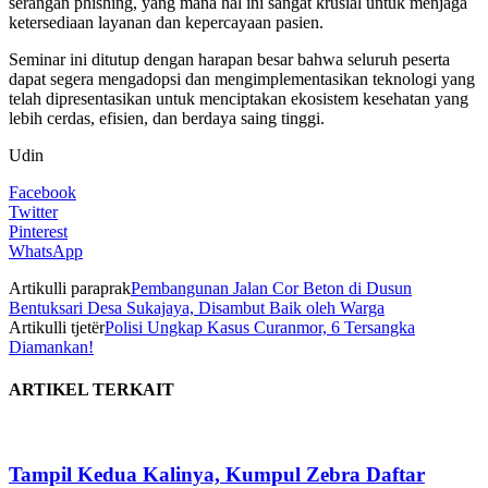
serangan phishing, yang mana hal ini sangat krusial untuk menjaga
ketersediaan layanan dan kepercayaan pasien.
Seminar ini ditutup dengan harapan besar bahwa seluruh peserta
dapat segera mengadopsi dan mengimplementasikan teknologi yang
telah dipresentasikan untuk menciptakan ekosistem kesehatan yang
lebih cerdas, efisien, dan berdaya saing tinggi.
Udin
Facebook
Twitter
Pinterest
WhatsApp
Artikulli paraprak
Pembangunan Jalan Cor Beton di Dusun
Bentuksari Desa Sukajaya, Disambut Baik oleh Warga
Artikulli tjetër
Polisi Ungkap Kasus Curanmor, 6 Tersangka
Diamankan!
ARTIKEL TERKAIT
Tampil Kedua Kalinya, Kumpul Zebra Daftar