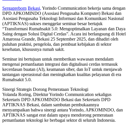
Sergapreborn
Bekasi,
Yorindo Communication bekerja sama dengan
DPD APKOMINDO (Asosiasi Pengusaha Komputer) Bekasi dan
Asosiasi Pengusaha Teknologi Informasi dan Komunikasi Nasional
(APTIKNAS) sukses menggelar seminar besar bertajuk
“Transformasi Rumahsakit 5.0: Mengoptimalkan Layanan dan Daya
Saing dengan Solusi Digital Cerdas”. Acara ini berlangsung di Hotel
Amarossa Grande, Bekasi 25 September 2025, dan dihadiri oleh
puluhan praktisi, pengelola, dan pembuat kebijakan di sektor
kesehatan, khususnya rumah sakit.
Seminar ini bertujuan untuk memberikan wawasan mendalam
mengenai pemanfaatan integrasi dan digitalisasi cerdas termasuk
kecerdasan buatan (AI), keamanan siber, dan IoT untuk menjawab
tantangan operasional dan meningkatkan kualitas pelayanan di era
Rumahsakit 5.0.
Sinergi Strategis Dorong Pemerataan Teknologi
Yolanda Roring, Direktur Yorindo Communication sekaligus
Sekretaris DPD APKOMINDO Bekasi dan Sekretaris DPD
APTIKNAS Bekasi, dalam sambutan pembukaannya
menyampaikan bahwa sinergi antara Yorindo, APKOMINDO, dan
APTIKNAS sangat erat dalam upaya mendorong pemerataan
pemanfaatan teknologi ke berbagai sektor di seluruh Indonesia.