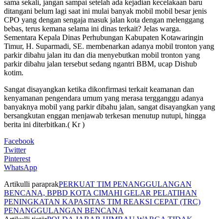
sama sekali, jangan sampai setelah ada kejadian kecelakaan baru
ditangani belum lagi saat ini mulai banyak mobil mobil besar jenis
CPO yang dengan sengaja masuk jalan kota dengan melenggang
bebas, terus kemana selama ini dinas terkait? Jelas warga.
Sementara Kepala Dinas Perhubungan Kabupaten Kotawaringin
Timur, H. Suparmadi, SE. membenarkan adanya mobil tronton yang
parkir dibahu jalan itu dan dia menyebutkan mobil tronton yang
parkir dibahu jalan tersebut sedang ngantri BBM, ucap Dishub
kotim.
Sangat disayangkan ketika dikonfirmasi terkait keamanan dan
kenyamanan pengendara umum yang merasa tergganggu adanya
banyaknya mobil yang parkir dibahu jalan, sangat disayangkan yang
bersangkutan enggan menjawab terkesan menutup nutupi, hingga
berita ini diterbitkan.( Kr )
Facebook
Twitter
Pinterest
WhatsApp
Artikulli paraprak
PERKUAT TIM PENANGGULANGAN
BENCANA, BPBD KOTA CIMAHI GELAR PELATIHAN
PENINGKATAN KAPASITAS TIM REAKSI CEPAT (TRC)
PENANGGULANGAN BENCANA