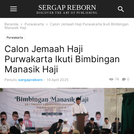
SERGAP REBORN
DISCOVER THE ART OF PUBLISHING
Beranda
Purwakarta
Calon Jemaah Haji Purwakarta Ikuti Bimbingan
Manasik Haji
Purwakarta
Calon Jemaah Haji
Purwakarta Ikuti Bimbingan
Manasik Haji
74
0
Penulis
sergapreborn
-
19 April 2025