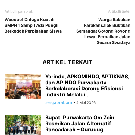
Artikulli paraprak
Artikulli tjetër
Waoooo! Diduga Kuat di
Warga Babakan
SMPN 1 Sampit Ada Pungli
Parakansalak Buktikan
Berkedok Perpisahan Siswa
Semangat Gotong Royong
Lewat Perbaikan Jalan
Secara Swadaya
ARTIKEL TERKAIT
Yorindo, APKOMINDO, APTIKNAS,
dan APINDO Purwakarta
Berkolaborasi Dorong Efisiensi
Industri Melalui...
sergapreborn
-
4 Mei 2026
Bupati Purwakarta Om Zein
Resmikan Jalan Alternatif
Rancadarah – Gurudug