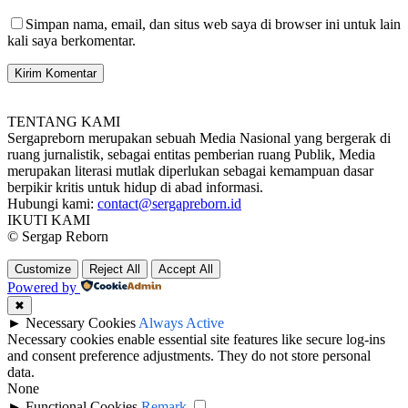
Simpan nama, email, dan situs web saya di browser ini untuk lain
kali saya berkomentar.
TENTANG KAMI
Sergapreborn merupakan sebuah Media Nasional yang bergerak di
ruang jurnalistik, sebagai entitas pemberian ruang Publik, Media
merupakan literasi mutlak diperlukan sebagai kemampuan dasar
berpikir kritis untuk hidup di abad informasi.
Hubungi kami:
contact@sergapreborn.id
IKUTI KAMI
© Sergap Reborn
Customize
Reject All
Accept All
Powered by
✖
►
Necessary Cookies
Always Active
Necessary cookies enable essential site features like secure log-ins
and consent preference adjustments. They do not store personal
data.
None
►
Functional Cookies
Remark