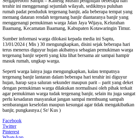
Sergapreborn Sampit – Kalteng Musim penghujan beberapa hari
terahir ini menggenangi sejumlah wilayah, sedikitnya puluhan
rumah padat penduduk tergenang banjir, ada beberapa tempat yang
memang dataran rendah tergenang banjir diantaranya banjir yang
menggenangi pemukiman warga Jalan Jaya Wijaya, Kelurahan
Baamang, Kecamatan Baamang, Kabupaten Kotawaringin Timur.
Sumber informasi warga dilokasi kepada media ini Saptu,
13/01/2024 ( Mis ) 30 mengungkapkan, disini sejak beberapa hari
terus menerus diguyur hujan akibatnya sebagian pemukiman warga
tergenang banjir seperti yang kita lihat bersama air sampai hampir
masuk rumah, ungkap warga.
Seperti warga lainya juga mengungkapkan, kalau tempatnya
tergenang banjir lantaran dalam beberapa hari terahir ini diguyur
hujan, harap saya saluran sekunder maupun parit – parit yang deket
dengan pemukiman warga dilakukan normalisasi oleh pihak terkait
agar pemukiman warga tudak tergenang banjir, selain itu juga sangat
perlu kesadaran masyarakat jangan sampai membuang sampah
sembarangan keselofan maupun kesungai agar tidak mengakibatkan
banjir, pungkasnya.( Sr/ Kus )
Facebook
Twitter
Pinterest
WhatsApp