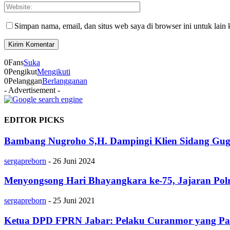
Simpan nama, email, dan situs web saya di browser ini untuk lain 
0
Fans
Suka
0
Pengikut
Mengikuti
0
Pelanggan
Berlangganan
- Advertisement -
EDITOR PICKS
Bambang Nugroho S,H. Dampingi Klien Sidang Gugat
sergapreborn
-
26 Juni 2024
Menyongsong Hari Bhayangkara ke-75, Jajaran Polr
sergapreborn
-
25 Juni 2021
Ketua DPD FPRN Jabar: Pelaku Curanmor yang Pal