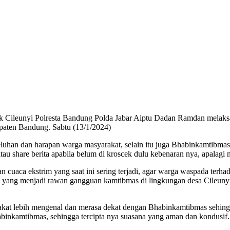
k Cileunyi Polresta Bandung Polda Jabar Aiptu Dadan Ramdan melaks
aten Bandung. Sabtu (13/1/2024)
han dan harapan warga masyarakat, selain itu juga Bhabinkamtibma
u share berita apabila belum di kroscek dulu kebenaran nya, apalagi m
cuaca ekstrim yang saat ini sering terjadi, agar warga waspada terha
ang menjadi rawan gangguan kamtibmas di lingkungan desa Cileunyi
rakat lebih mengenal dan merasa dekat dengan Bhabinkamtibmas sehing
binkamtibmas, sehingga tercipta nya suasana yang aman dan kondusif.