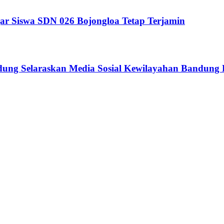
ar Siswa SDN 026 Bojongloa Tetap Terjamin
ndung Selaraskan Media Sosial Kewilayahan Bandung