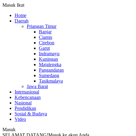
Masuk
Ikut
Home
Daerah
Priangan Timur
Banjar
Ciamis
Cirebon
Garut
Indramayu
Kuningan
Majalengka
Pangandaran
Sumedang
Tasikmalaya
Jawa Barat
Internasional
Kebencanaan
Nasional
Pendidikan
Sosial & Budaya
Video
Masuk
SELAMAT DATANG!
Masuk ke akun Anda