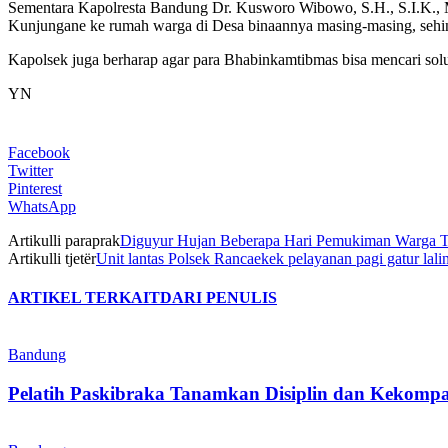
Sementara Kapolresta Bandung Dr. Kusworo Wibowo, S.H., S.I.K., 
Kunjungane ke rumah warga di Desa binaannya masing-masing, sehin
Kapolsek juga berharap agar para Bhabinkamtibmas bisa mencari sol
YN
Facebook
Twitter
Pinterest
WhatsApp
Artikulli paraprak
Diguyur Hujan Beberapa Hari Pemukiman Warga T
Artikulli tjetër
Unit lantas Polsek Rancaekek pelayanan pagi gatur lal
ARTIKEL TERKAIT
DARI PENULIS
Bandung
Pelatih Paskibraka Tanamkan Disiplin dan Kekompa