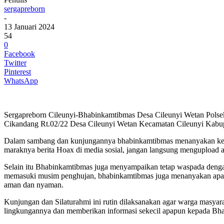
sergapreborn
-
13 Januari 2024
54
0
Facebook
Twitter
Pinterest
WhatsApp
Sergapreborn Cileunyi-Bhabinkamtibmas Desa Cileunyi Wetan Polse
Cikandang Rt.02/22 Desa Cileunyi Wetan Kecamatan Cileunyi Kabup
Dalam sambang dan kunjungannya bhabinkamtibmas menanyakan kelu
maraknya berita Hoax di media sosial, jangan langsung mengupload ata
Selain itu Bhabinkamtibmas juga menyampaikan tetap waspada dengan 
memasuki musim penghujan, bhabinkamtibmas juga menanyakan apa y
aman dan nyaman.
Kunjungan dan Silaturahmi ini rutin dilaksanakan agar warga masya
lingkungannya dan memberikan informasi sekecil apapun kepada Bha