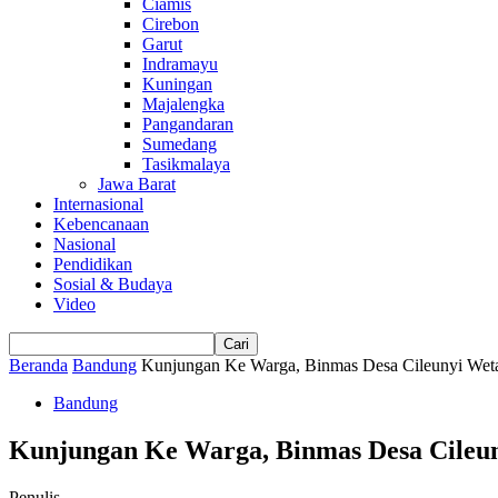
Ciamis
Cirebon
Garut
Indramayu
Kuningan
Majalengka
Pangandaran
Sumedang
Tasikmalaya
Jawa Barat
Internasional
Kebencanaan
Nasional
Pendidikan
Sosial & Budaya
Video
Beranda
Bandung
Kunjungan Ke Warga, Binmas Desa Cileunyi Weta
Bandung
Kunjungan Ke Warga, Binmas Desa Cileun
Penulis