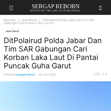
SERGAP REBORN
DISCOVER THE ART OF PUBLISHING
Beranda
Jawa Barat
DitPolairud Polda Jabar Dan Tim SAR
Gabungan Cari Korban Laka Laut Di...
Jawa Barat
DitPolairud Polda Jabar Dan
Tim SAR Gabungan Cari
Korban Laka Laut Di Pantai
Puncak Guha Garut
61
0
Penulis
sergapreborn
-
22 Juli 2025