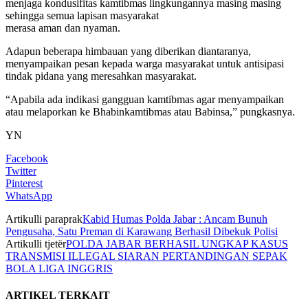
menjaga kondusifitas kamtibmas lingkungannya masing masing
sehingga semua lapisan masyarakat
merasa aman dan nyaman.
Adapun beberapa himbauan yang diberikan diantaranya,
menyampaikan pesan kepada warga masyarakat untuk antisipasi
tindak pidana yang meresahkan masyarakat.
“Apabila ada indikasi gangguan kamtibmas agar menyampaikan
atau melaporkan ke Bhabinkamtibmas atau Babinsa,” pungkasnya.
YN
Facebook
Twitter
Pinterest
WhatsApp
Artikulli paraprak
Kabid Humas Polda Jabar : Ancam Bunuh
Pengusaha, Satu Preman di Karawang Berhasil Dibekuk Polisi
Artikulli tjetër
POLDA JABAR BERHASIL UNGKAP KASUS
TRANSMISI ILLEGAL SIARAN PERTANDINGAN SEPAK
BOLA LIGA INGGRIS
ARTIKEL TERKAIT