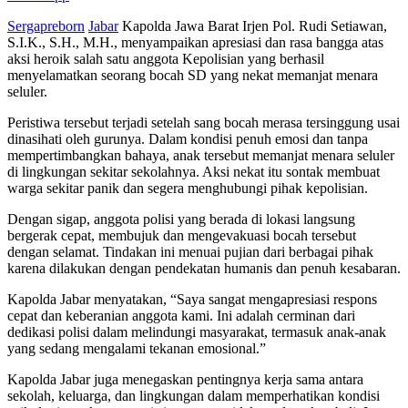
Sergapreborn
Jabar
Kapolda Jawa Barat Irjen Pol. Rudi Setiawan,
S.I.K., S.H., M.H., menyampaikan apresiasi dan rasa bangga atas
aksi heroik salah satu anggota Kepolisian yang berhasil
menyelamatkan seorang bocah SD yang nekat memanjat menara
seluler.
Peristiwa tersebut terjadi setelah sang bocah merasa tersinggung usai
dinasihati oleh gurunya. Dalam kondisi penuh emosi dan tanpa
mempertimbangkan bahaya, anak tersebut memanjat menara seluler
di lingkungan sekitar sekolahnya. Aksi nekat itu sontak membuat
warga sekitar panik dan segera menghubungi pihak kepolisian.
Dengan sigap, anggota polisi yang berada di lokasi langsung
bergerak cepat, membujuk dan mengevakuasi bocah tersebut
dengan selamat. Tindakan ini menuai pujian dari berbagai pihak
karena dilakukan dengan pendekatan humanis dan penuh kesabaran.
Kapolda Jabar menyatakan, “Saya sangat mengapresiasi respons
cepat dan keberanian anggota kami. Ini adalah cerminan dari
dedikasi polisi dalam melindungi masyarakat, termasuk anak-anak
yang sedang mengalami tekanan emosional.”
Kapolda Jabar juga menegaskan pentingnya kerja sama antara
sekolah, keluarga, dan lingkungan dalam memperhatikan kondisi