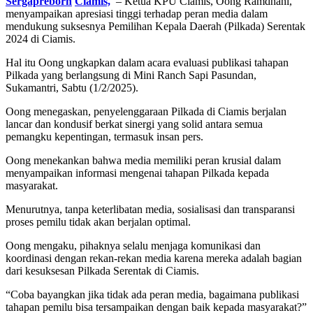
Sergapreborn
Ciamis,
– Ketua KPU Ciamis, Oong Ramdhani,
menyampaikan apresiasi tinggi terhadap peran media dalam
mendukung suksesnya Pemilihan Kepala Daerah (Pilkada) Serentak
2024 di Ciamis.
Hal itu Oong ungkapkan dalam acara evaluasi publikasi tahapan
Pilkada yang berlangsung di Mini Ranch Sapi Pasundan,
Sukamantri, Sabtu (1/2/2025).
Oong menegaskan, penyelenggaraan Pilkada di Ciamis berjalan
lancar dan kondusif berkat sinergi yang solid antara semua
pemangku kepentingan, termasuk insan pers.
Oong menekankan bahwa media memiliki peran krusial dalam
menyampaikan informasi mengenai tahapan Pilkada kepada
masyarakat.
Menurutnya, tanpa keterlibatan media, sosialisasi dan transparansi
proses pemilu tidak akan berjalan optimal.
Oong mengaku, pihaknya selalu menjaga komunikasi dan
koordinasi dengan rekan-rekan media karena mereka adalah bagian
dari kesuksesan Pilkada Serentak di Ciamis.
“Coba bayangkan jika tidak ada peran media, bagaimana publikasi
tahapan pemilu bisa tersampaikan dengan baik kepada masyarakat?”