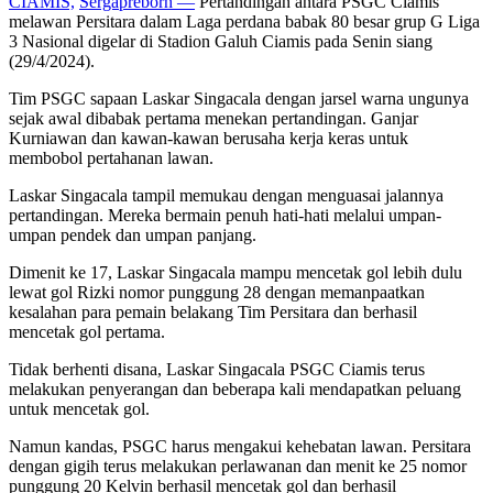
CIAMIS,
Sergapreborn —
Pertandingan antara PSGC Ciamis
melawan Persitara dalam Laga perdana babak 80 besar grup G Liga
3 Nasional digelar di Stadion Galuh Ciamis pada Senin siang
(29/4/2024).
Tim PSGC sapaan Laskar Singacala dengan jarsel warna ungunya
sejak awal dibabak pertama menekan pertandingan. Ganjar
Kurniawan dan kawan-kawan berusaha kerja keras untuk
membobol pertahanan lawan.
Laskar Singacala tampil memukau dengan menguasai jalannya
pertandingan. Mereka bermain penuh hati-hati melalui umpan-
umpan pendek dan umpan panjang.
Dimenit ke 17, Laskar Singacala mampu mencetak gol lebih dulu
lewat gol Rizki nomor punggung 28 dengan memanpaatkan
kesalahan para pemain belakang Tim Persitara dan berhasil
mencetak gol pertama.
Tidak berhenti disana, Laskar Singacala PSGC Ciamis terus
melakukan penyerangan dan beberapa kali mendapatkan peluang
untuk mencetak gol.
Namun kandas, PSGC harus mengakui kehebatan lawan. Persitara
dengan gigih terus melakukan perlawanan dan menit ke 25 nomor
punggung 20 Kelvin berhasil mencetak gol dan berhasil