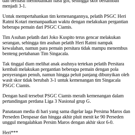
dan berhasil membuahkan hasil gol, sehingga skor bertambah
menjadi 3-1.
Untuk mempertahankan tim kemenangannya, pelatih PSGC Heri
Ratmi Kotari memanpaatkan waktu dengan melakukan pergantian
beberapa pemain dari PSGC Ciamis.
Tim Asuhan pelatih dari Joko Kuspito terus gencar melakukan
serangan, sehingga tim asuhan pelatih Heri Ratmi nampak
kewalahan, namun para pemain persitara tidak mampu menembus
benteng pertahanan Tim Singacala.
Tak tinggal diam melihat anak asuhnya tertekan pelatih Persitara
kembali melakukan pergantian beberapa pemain dengan pola
penyerangan penuh, namun hingga peluit panjang dibunyikan oleh
wasit skor tidak berubah 3-1 untuk kemenangan tim Singacala
PSGC Ciamis.
Dengan hasil tersebut PSGC Ciamis meraih kemenangan dalam
pertandingan perdana Liga 3 Nasional grup G.
Panatauan media di hari yang sama digelar laga Persima Maros dan
Perseden Denpasar dan hingga akhir pluit menit ke 90 Perseden
unggul mengalahkan Persim Maros dengan akhir skor 6-0.
Heri***