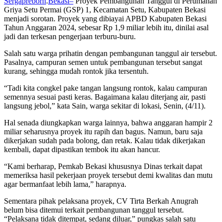
Sergapreborn
.
Bekasi–
Proyek Pembangunan Tanggul di Perumahan
Griya Setu Permai (GSP) 1, Kecamatan Setu, Kabupaten Bekasi
menjadi sorotan. Proyek yang dibiayai APBD Kabupaten Bekasi
Tahun Anggaran 2024, sebesar Rp 1,9 miliar lebih itu, dinilai asal
jadi dan terkesan pengerjaan terburu-buru.
Salah satu warga prihatin dengan pembangunan tanggul air tersebut.
Pasalnya, campuran semen untuk pembangunan tersebut sangat
kurang, sehingga mudah rontok jika tersentuh.
“Tadi kita congkel pake tangan langsung rontok, kalau campuran
semennya sesuai pasti keras. Bagaimana kalau diterjang air, pasti
langsung jebol,” kata Sain, warga sekitar di lokasi, Senin, (4/11).
Hal senada diungkapkan warga lainnya, bahwa anggaran hampir 2
miliar seharusnya proyek itu rapih dan bagus. Namun, baru saja
dikerjakan sudah pada bolong, dan retak. Kalau tidak dikerjakan
kembali, dapat dipastikan tembok itu akan hancur.
“Kami berharap, Pemkab Bekasi khususnya Dinas terkait dapat
memeriksa hasil pekerjaan proyek tersebut demi kwalitas dan mutu
agar bermanfaat lebih lama,” harapnya.
Sementara pihak pelaksana proyek, CV Tirta Berkah Anugrah
belum bisa ditemui terkait pembangunan tanggul tersebut.
“Pelaksana tidak ditempat, sedang diluar,” pungkas salah satu