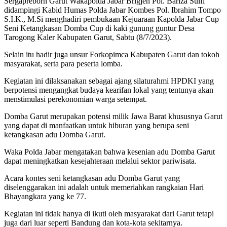
Sergapreborn Garut Wakapolda Jabar Brigjen Pol. Bariza Sulfi
didampingi Kabid Humas Polda Jabar Kombes Pol. Ibrahim Tompo
S.I.K., M.Si menghadiri pembukaan Kejuaraan Kapolda Jabar Cup
Seni Ketangkasan Domba Cup di kaki gunung guntur Desa
Tarogong Kaler Kabupaten Garut, Sabtu (8/7/2023).
Selain itu hadir juga unsur Forkopimca Kabupaten Garut dan tokoh
masyarakat, serta para peserta lomba.
Kegiatan ini dilaksanakan sebagai ajang silaturahmi HPDKI yang
berpotensi mengangkat budaya kearifan lokal yang tentunya akan
menstimulasi perekonomian warga setempat.
Domba Garut merupakan potensi milik Jawa Barat khususnya Garut
yang dapat di manfaatkan untuk hiburan yang berupa seni
ketangkasan adu Domba Garut.
Waka Polda Jabar mengatakan bahwa kesenian adu Domba Garut
dapat meningkatkan kesejahteraan melalui sektor pariwisata.
Acara kontes seni ketangkasan adu Domba Garut yang
diselenggarakan ini adalah untuk memeriahkan rangkaian Hari
Bhayangkara yang ke 77.
Kegiatan ini tidak hanya di ikuti oleh masyarakat dari Garut tetapi
juga dari luar seperti Bandung dan kota-kota sekitarnya.