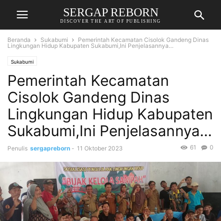
SERGAP REBORN
DISCOVER THE ART OF PUBLISHING
Beranda
Sukabumi
Pemerintah Kecamatan Cisolok Gandeng Dinas
Lingkungan Hidup Kabupaten Sukabumi,Ini Penjelasannya…
Sukabumi
Pemerintah Kecamatan
Cisolok Gandeng Dinas
Lingkungan Hidup Kabupaten
Sukabumi,Ini Penjelasannya…
61
0
Penulis
sergapreborn
-
11 Oktober 2023