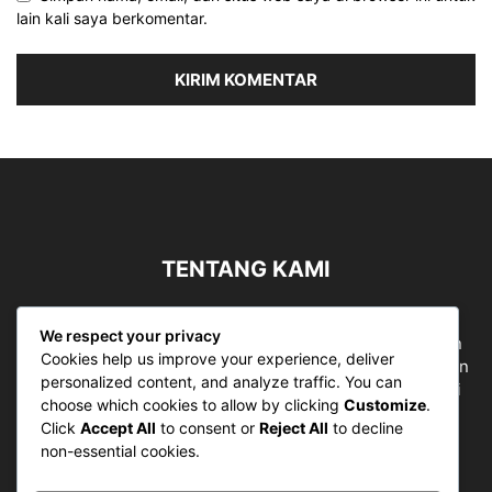
lain kali saya berkomentar.
TENTANG KAMI
Sergapreborn merupakan sebuah Media Nasional yang
We respect your privacy
bergerak di ruang jurnalistik, sebagai entitas pemberian
Cookies help us improve your experience, deliver
ruang Publik, Media merupakan literasi mutlak diperlukan
personalized content, and analyze traffic. You can
sebagai kemampuan dasar berpikir kritis untuk hidup di
choose which cookies to allow by clicking
Customize
.
abad informasi.
Click
Accept All
to consent or
Reject All
to decline
non-essential cookies.
Hubungi kami:
contact@sergapreborn.id