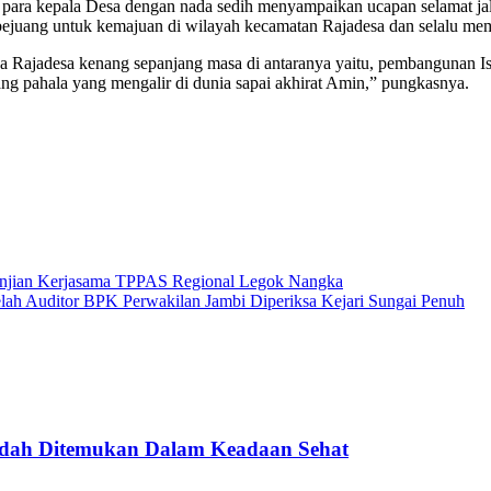
ara kepala Desa dengan nada sedih menyampaikan ucapan selamat jala
h bejuang untuk kemajuan di wilayah kecamatan Rajadesa dan selalu m
ga Rajadesa kenang sepanjang masa di antaranya yaitu, pembangunan I
ng pahala yang mengalir di dunia sapai akhirat Amin,” pungkasnya.
janjian Kerjasama TPPAS Regional Legok Nangka
ah Auditor BPK Perwakilan Jambi Diperiksa Kejari Sungai Penuh
Sudah Ditemukan Dalam Keadaan Sehat