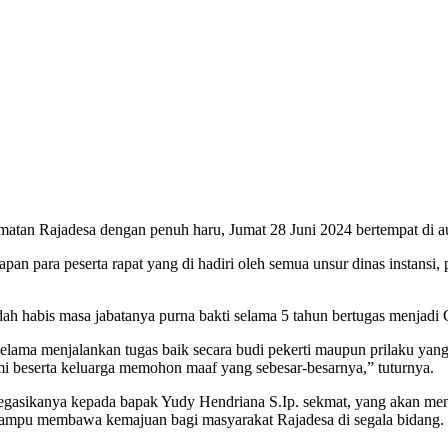
atan Rajadesa dengan penuh haru, Jumat 28 Juni 2024 bertempat di au
dapan para peserta rapat yang di hadiri oleh semua unsur dinas instans
ah habis masa jabatanya purna bakti selama 5 tahun bertugas menjadi
p selama menjalankan tugas baik secara budi pekerti maupun prilaku y
i beserta keluarga memohon maaf yang sebesar-besarnya,” tuturnya.
egasikanya kepada bapak Yudy Hendriana S.Ip. sekmat, yang akan me
mampu membawa kemajuan bagi masyarakat Rajadesa di segala bidang.