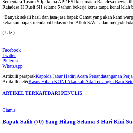
Sementara Tasum S.Ip. ketua APDESI kecamatan Rajadesa mewakili p
Rajadesa H Rusli SH selama 5 tahun bekerja keras tanpa kenal lela
“Banyak sekali hasil dan jasa-jasa bapak Camat yang akan kami war
kebaikan bapak mendapat balasan dari Alloh S.W.T. dan menjadi lada
( Ule )
Facebook
Twitter
Pinterest
WhatsApp
Artikulli paraprak
Kapolda Jabar Hadiri Acara Penandatanganan Per
Artikulli tjetër
Kasus Hibah KONI Akankah Ada Tersangka Baru Setel
ARTIKEL TERKAIT
DARI PENULIS
Ciamis
Bapak Salih (70) Yang Hilang Selama 3 Hari Kini 