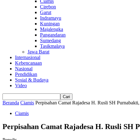
Ciamis
Cirebon
Garut
Indramayu
Kuningan
Majalengka
Pangandaran
Sumedang
Tasikmalaya
Jawa Barat
Internasional
Kebencanaan
Nasional
Pendidikan
Sosial & Budaya
Video
Beranda
Ciamis
Perpisahan Camat Rajadesa H. Rusli SH Purnabakti,
Ciamis
Perpisahan Camat Rajadesa H. Rusli SH P
Penulis