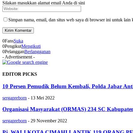
Silakan masukkan alamat email Anda di sini
Simpan nama, email, dan situs web saya di browser ini untuk lain 
0
Fans
Suka
0
Pengikut
Mengikuti
0
Pelanggan
Berlangganan
- Advertisement -
EDITOR PICKS
10 Persen Pemudik Belum Kembali, Polda Jabar Anti
sergapreborn
-
13 Mei 2022
Organisasi Masyarakat (ORMAS) 234 SC Kabupaten
sergapreborn
-
29 November 2022
Pj. WALI KOTA CIMAHI LANTIK 119 ORANG