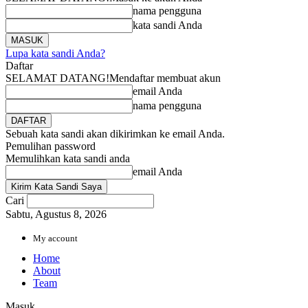
nama pengguna
kata sandi Anda
Lupa kata sandi Anda?
Daftar
SELAMAT DATANG!
Mendaftar membuat akun
email Anda
nama pengguna
Sebuah kata sandi akan dikirimkan ke email Anda.
Pemulihan password
Memulihkan kata sandi anda
email Anda
Cari
Sabtu, Agustus 8, 2026
My account
Home
About
Team
Masuk