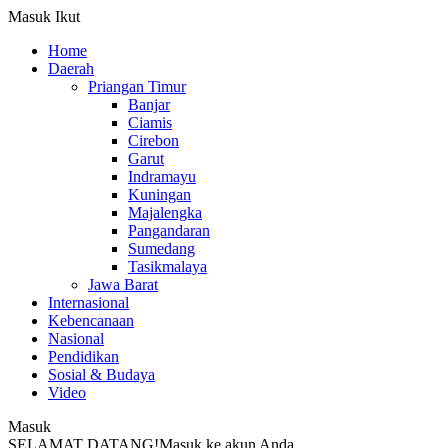
Masuk
Ikut
Home
Daerah
Priangan Timur
Banjar
Ciamis
Cirebon
Garut
Indramayu
Kuningan
Majalengka
Pangandaran
Sumedang
Tasikmalaya
Jawa Barat
Internasional
Kebencanaan
Nasional
Pendidikan
Sosial & Budaya
Video
Masuk
SELAMAT DATANG!
Masuk ke akun Anda