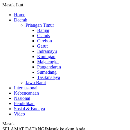
Masuk
Ikut
Home
Daerah
Priangan Timur
Banjar
Ciamis
Cirebon
Garut
Indramayu
Kuningan
Majalengka
Pangandaran
Sumedang
Tasikmalaya
Jawa Barat
Internasional
Kebencanaan
Nasional
Pendidikan
Sosial & Budaya
Video
Masuk
SELAMAT DATANG!
Masuk ke akun Anda