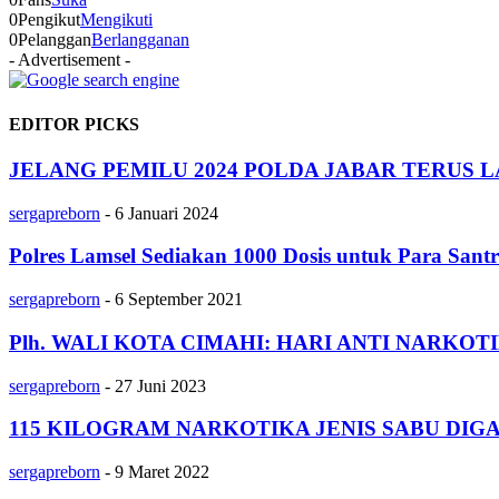
0
Pengikut
Mengikuti
0
Pelanggan
Berlangganan
- Advertisement -
EDITOR PICKS
JELANG PEMILU 2024 POLDA JABAR TERUS
sergapreborn
-
6 Januari 2024
Polres Lamsel Sediakan 1000 Dosis untuk Para Santr
sergapreborn
-
6 September 2021
Plh. WALI KOTA CIMAHI: HARI ANTI NARKO
sergapreborn
-
27 Juni 2023
115 KILOGRAM NARKOTIKA JENIS SABU DI
sergapreborn
-
9 Maret 2022