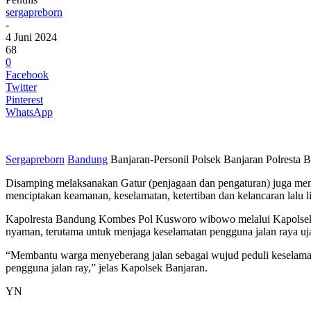
sergapreborn
-
4 Juni 2024
68
0
Facebook
Twitter
Pinterest
WhatsApp
Sergapreborn
Bandung
Banjaran-Personil Polsek Banjaran Polresta B
Disamping melaksanakan Gatur (penjagaan dan pengaturan) juga mem
menciptakan keamanan, keselamatan, ketertiban dan kelancaran lalu li
Kapolresta Bandung Kombes Pol Kusworo wibowo melalui Kapolsek B
nyaman, terutama untuk menjaga keselamatan pengguna jalan raya uj
“Membantu warga menyeberang jalan sebagai wujud peduli keselamat
pengguna jalan ray,” jelas Kapolsek Banjaran.
YN