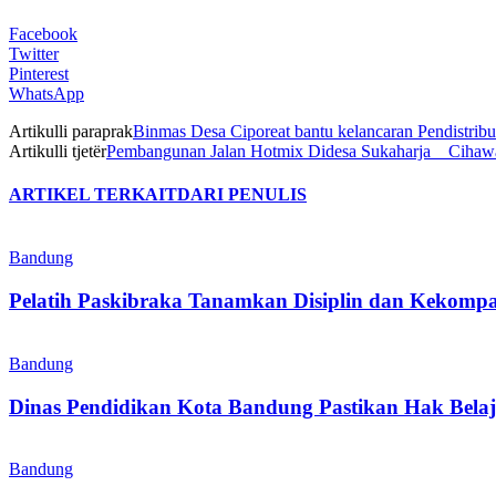
Facebook
Twitter
Pinterest
WhatsApp
Artikulli paraprak
Binmas Desa Ciporeat bantu kelancaran Pendistribu
Artikulli tjetër
Pembangunan Jalan Hotmix Didesa Sukaharja _ Cihawa
ARTIKEL TERKAIT
DARI PENULIS
Bandung
Pelatih Paskibraka Tanamkan Disiplin dan Kekompa
Bandung
Dinas Pendidikan Kota Bandung Pastikan Hak Belaj
Bandung