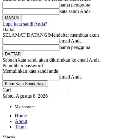
nama pengguna
kata sandi Anda
Lupa kata sandi Anda?
Daftar
SELAMAT DATANG!
Mendaftar membuat akun
email Anda
nama pengguna
Sebuah kata sandi akan dikirimkan ke email Anda.
Pemulihan password
Memulihkan kata sandi anda
email Anda
Cari
Sabtu, Agustus 8, 2026
My account
Home
About
Team
Masuk