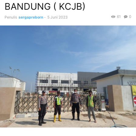
BANDUNG ( KCJB)
61
0
Penulis
sergapreborn
-
5 Juni 2023