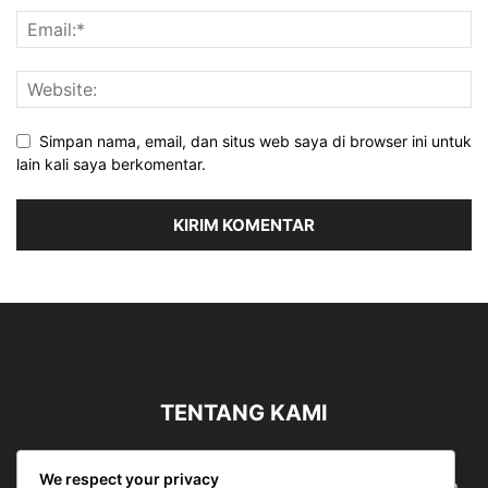
Simpan nama, email, dan situs web saya di browser ini untuk
lain kali saya berkomentar.
TENTANG KAMI
Sergapreborn merupakan sebuah Media Nasional yang
We respect your privacy
bergerak di ruang jurnalistik, sebagai entitas pemberian