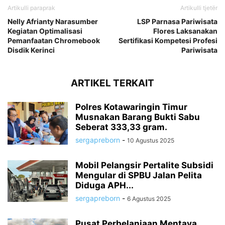
Artikulli paraprak
Artikulli tjetër
Nelly Afrianty Narasumber
LSP Parnasa Pariwisata
Kegiatan Optimalisasi
Flores Laksanakan
Pemanfaatan Chromebook
Sertifikasi Kompetesi Profesi
Disdik Kerinci
Pariwisata
ARTIKEL TERKAIT
Polres Kotawaringin Timur
Musnakan Barang Bukti Sabu
Seberat 333,33 gram.
sergapreborn
-
10 Agustus 2025
Mobil Pelangsir Pertalite Subsidi
Mengular di SPBU Jalan Pelita
Diduga APH...
sergapreborn
-
6 Agustus 2025
Pusat Perbelanjaan Mentaya