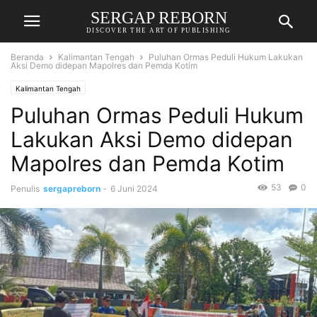
SERGAP REBORN
DISCOVER THE ART OF PUBLISHING
Beranda
Kalimantan Tengah
Puluhan Ormas Peduli Hukum Lakukan
Aksi Demo didepan Mapolres dan Pemda Kotim
Kalimantan Tengah
Puluhan Ormas Peduli Hukum
Lakukan Aksi Demo didepan
Mapolres dan Pemda Kotim
53
0
Penulis
sergapreborn
-
6 Juni 2024