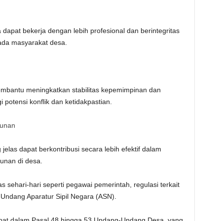
 dapat bekerja dengan lebih profesional dan berintegritas
ada masyarakat desa.
embantu meningkatkan stabilitas kepemimpinan dan
potensi konflik dan ketidakpastian.
unan
jelas dapat berkontribusi secara lebih efektif dalam
nan di desa.
sehari-hari seperti pegawai pemerintah, regulasi terkait
-Undang Aparatur Sipil Negara (ASN).
apat dalam Pasal 48 hingga 53 Undang-Undang Desa, yang