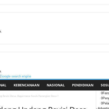
a.
a.
NAL
KEBENCANAAN
NASIONAL
PENDIDIKAN
SOSI
0
Fan
g Revisi Desa, Bagaimana Nasib Perangkat Desa ?
0
Peng
0
Pel
- Adverti