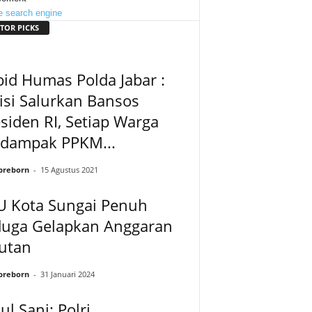
TOR PICKS
id Humas Polda Jabar :
isi Salurkan Bansos
siden RI, Setiap Warga
rdampak PPKM...
preborn
-
15 Agustus 2021
U Kota Sungai Penuh
duga Gelapkan Anggaran
utan
preborn
-
31 Januari 2024
ul Sani: Polri