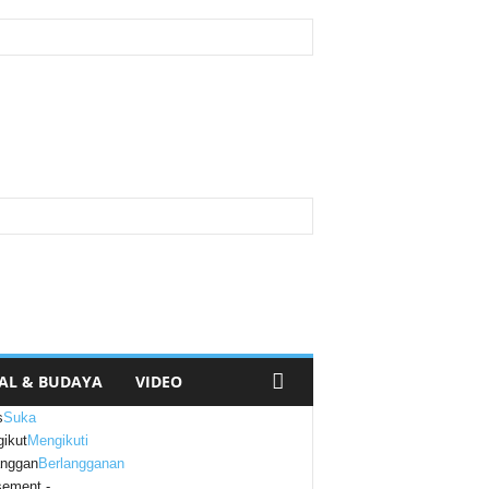
AL & BUDAYA
VIDEO
s
Suka
ikut
Mengikuti
anggan
Berlangganan
sement -