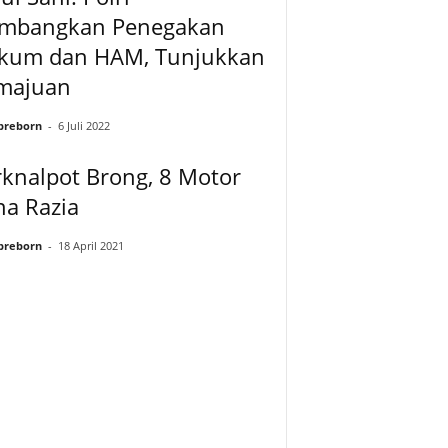
imbangkan Penegakan
kum dan HAM, Tunjukkan
majuan
preborn
-
6 Juli 2022
knalpot Brong, 8 Motor
na Razia
preborn
-
18 April 2021