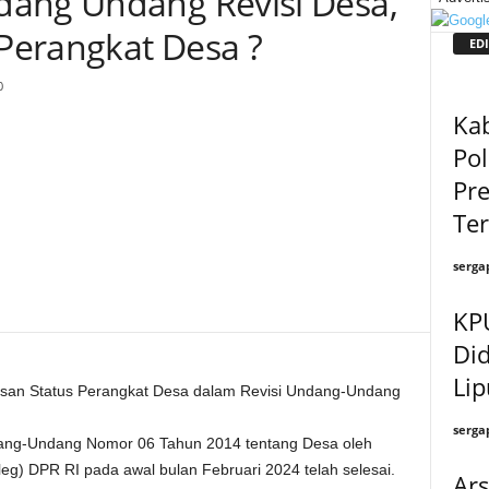
dang Undang Revisi Desa,
Perangkat Desa ?
EDI
0
Kab
Pol
Pre
Te
serga
KP
Di
Lip
asan Status Perangkat Desa dalam Revisi Undang-Undang
serga
ng-Undang Nomor 06 Tahun 2014 tentang Desa oleh
eg) DPR RI pada awal bulan Februari 2024 telah selesai.
Ars