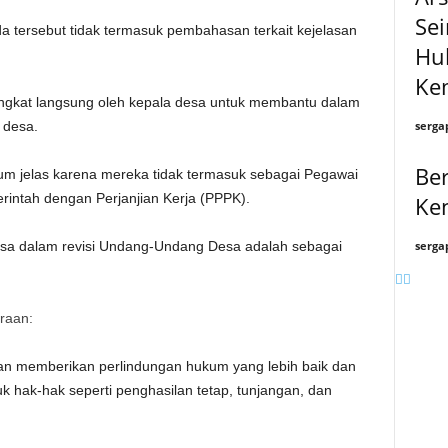
Se
tersebut tidak termasuk pembahasan terkait kejelasan
Hu
Ke
ngkat langsung oleh kepala desa untuk membantu dalam
serga
 desa.
Ber
lum jelas karena mereka tidak termasuk sebagai Pegawai
intah dengan Perjanjian Kerja (PPPK).
Ke
serga
desa dalam revisi Undang-Undang Desa adalah sebagai
raan:
kan memberikan perlindungan hukum yang lebih baik dan
 hak-hak seperti penghasilan tetap, tunjangan, dan