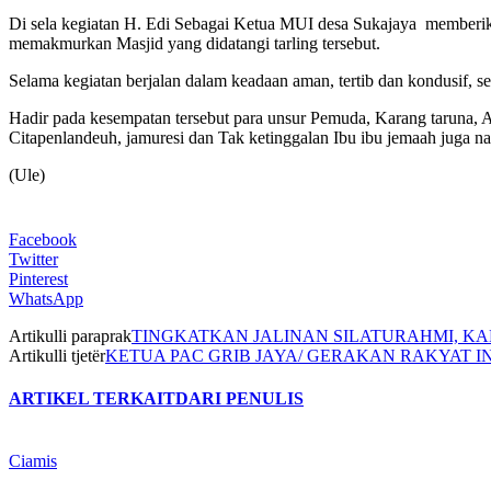
Di sela kegiatan H. Edi Sebagai Ketua MUI desa Sukajaya memberik
memakmurkan Masjid yang didatangi tarling tersebut.
Selama kegiatan berjalan dalam keadaan aman, tertib dan kondusif, se
Hadir pada kesempatan tersebut para unsur Pemuda, Karang taruna, Al
Citapenlandeuh, jamuresi dan Tak ketinggalan Ibu ibu jemaah juga n
(Ule)
Facebook
Twitter
Pinterest
WhatsApp
Artikulli paraprak
TINGKATKAN JALINAN SILATURAHMI, KA
Artikulli tjetër
KETUA PAC GRIB JAYA/ GERAKAN RAKYAT I
ARTIKEL TERKAIT
DARI PENULIS
Ciamis