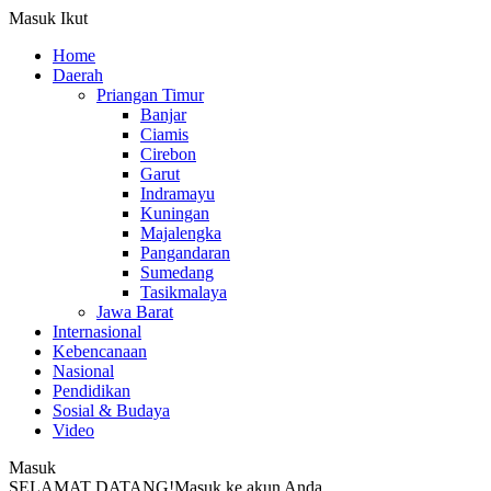
Masuk
Ikut
Home
Daerah
Priangan Timur
Banjar
Ciamis
Cirebon
Garut
Indramayu
Kuningan
Majalengka
Pangandaran
Sumedang
Tasikmalaya
Jawa Barat
Internasional
Kebencanaan
Nasional
Pendidikan
Sosial & Budaya
Video
Masuk
SELAMAT DATANG!
Masuk ke akun Anda