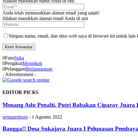
Silakan masukkan nama Anda di sini
Anda telah memasukkan alamat email yang salah!
Silakan masukkan alamat email Anda di sini
Simpan nama, email, dan situs web saya di browser ini untuk lain 
0
Fans
Suka
0
Pengikut
Mengikuti
0
Pelanggan
Berlangganan
- Advertisement -
EDITOR PICKS
Menang Adu Penalti, Putri Babakan Ciparay Juara 
sergapreborn
-
1 Agustus 2022
Bangga!! Desa Sukajaya Juara I Pelunasan Pembaya