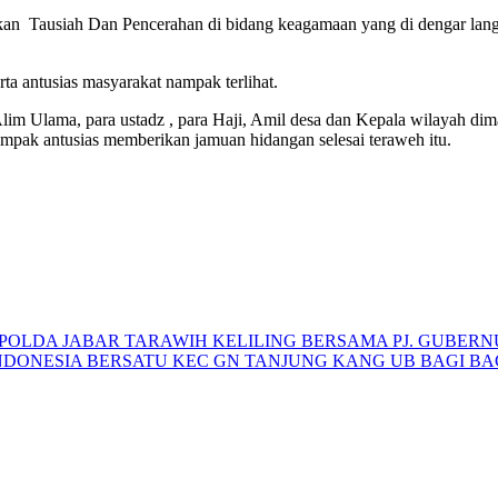
an Tausiah Dan Pencerahan di bidang keagamaan yang di dengar lang
rta antusias masyarakat nampak terlihat.
im Ulama, para ustadz , para Haji, Amil desa dan Kepala wilayah dima
ampak antusias memberikan jamuan hidangan selesai teraweh itu.
POLDA JABAR TARAWIH KELILING BERSAMA PJ. GUBERN
NDONESIA BERSATU KEC GN TANJUNG KANG UB BAGI BA