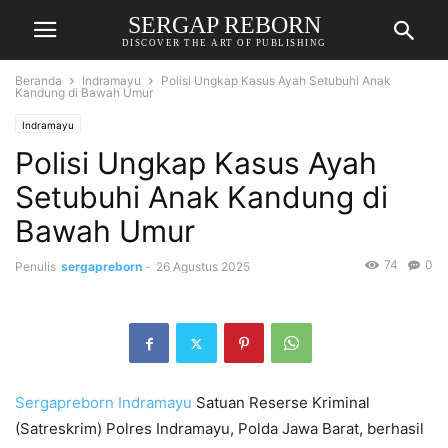
SERGAP REBORN
DISCOVER THE ART OF PUBLISHING
Beranda
Indramayu
Polisi Ungkap Kasus Ayah Setubuhi Anak
Kandung di Bawah Umur
Indramayu
Polisi Ungkap Kasus Ayah
Setubuhi Anak Kandung di
Bawah Umur
74
0
Penulis
sergapreborn
-
26 Agustus 2025
Sergapreborn
Indramayu
Satuan Reserse Kriminal
(Satreskrim) Polres Indramayu, Polda Jawa Barat, berhasil