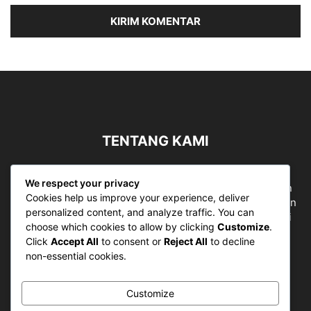
TENTANG KAMI
Sergapreborn merupakan sebuah Media Nasional yang
We respect your privacy
bergerak di ruang jurnalistik, sebagai entitas pemberian
Cookies help us improve your experience, deliver
ruang Publik, Media merupakan literasi mutlak diperlukan
personalized content, and analyze traffic. You can
sebagai kemampuan dasar berpikir kritis untuk hidup di
choose which cookies to allow by clicking
Customize
.
abad informasi.
Click
Accept All
to consent or
Reject All
to decline
non-essential cookies.
Hubungi kami:
contact@sergapreborn.id
Customize
IKUTI KAMI